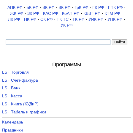
АПК РФ
·
БК РФ
·
ВК РФ
·
ВК РФ
·
ГрК РФ
·
ГК РФ
·
ГПК РФ
·
ЖК РФ
·
ЗК РФ
·
КАС РФ
·
КоАП РФ
·
КВВТ РФ
·
КТМ РФ
·
ЛК РФ
·
НК РФ
·
СК РФ
·
ТК TC
·
ТК РФ
·
УИК РФ
·
УПК РФ
·
УК РФ
Программы
LS · Торговля
LS · Счет-фактура
LS · Банк
LS · Касса
LS · Книга (КУДиР)
LS · Табель и графики
Календарь
Праздники