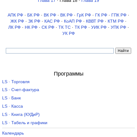
Глава 17
· Глава 18 ·
Глава 19
АПК РФ
·
БК РФ
·
ВК РФ
·
ВК РФ
·
ГрК РФ
·
ГК РФ
·
ГПК РФ
·
ЖК РФ
·
ЗК РФ
·
КАС РФ
·
КоАП РФ
·
КВВТ РФ
·
КТМ РФ
·
ЛК РФ
·
НК РФ
·
СК РФ
·
ТК TC
·
ТК РФ
·
УИК РФ
·
УПК РФ
·
УК РФ
Программы
LS · Торговля
LS · Счет-фактура
LS · Банк
LS · Касса
LS · Книга (КУДиР)
LS · Табель и графики
Календарь