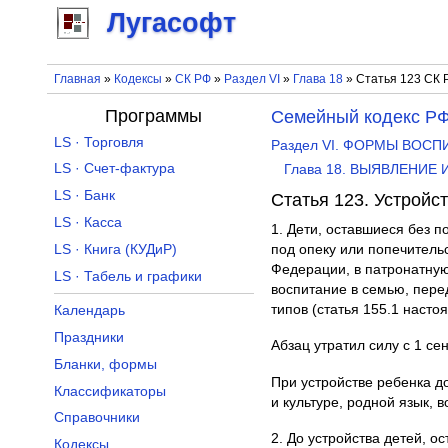
Лугасофт
Главная
»
Кодексы
»
СК РФ
»
Раздел VI
»
Глава 18
» Статья 123 СК 
Программы
Семейный кодекс Р
LS · Торговля
Раздел VI. ФОРМЫ ВОС
LS · Счет-фактура
Глава 18. ВЫЯВЛЕНИЕ
LS · Банк
Статья 123. Устройс
LS · Касса
1. Дети, оставшиеся без 
LS · Книга (КУДиР)
под опеку или попечитель
Федерации, в патронатную
LS · Табель и графики
воспитание в семью, пере
типов (статья 155.1 насто
Календарь
Праздники
Абзац утратил силу с 1 се
Бланки, формы
При устройстве ребенка д
Классификаторы
и культуре, родной язык,
Справочники
2. До устройства детей, о
Кодексы