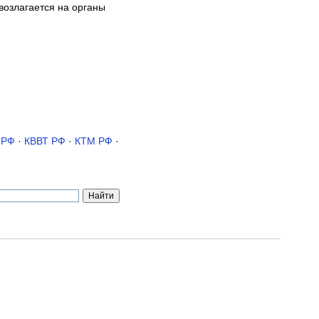
возлагается на органы
 РФ
·
КВВТ РФ
·
КТМ РФ
·