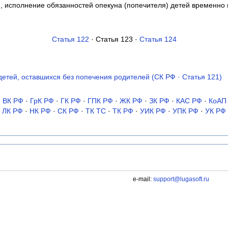
и, исполнение обязанностей опекуна (попечителя) детей временно 
Статья 122
· Статья 123 ·
Статья 124
детей, оставшихся без попечения родителей (СК РФ · Статья 121)
·
ВК РФ
·
ГрК РФ
·
ГК РФ
·
ГПК РФ
·
ЖК РФ
·
ЗК РФ
·
КАС РФ
·
КоАП
ЛК РФ
·
НК РФ
·
СК РФ
·
ТК TC
·
ТК РФ
·
УИК РФ
·
УПК РФ
·
УК РФ
e-mail:
support@lugasoft.ru