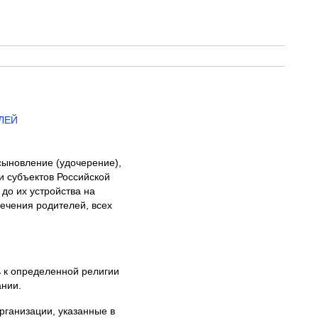
ЛЕЙ
сыновление (удочерение),
и субъектов Российской
до их устройства на
печения родителей, всех
ь к определенной религии
ании.
организации, указанные в