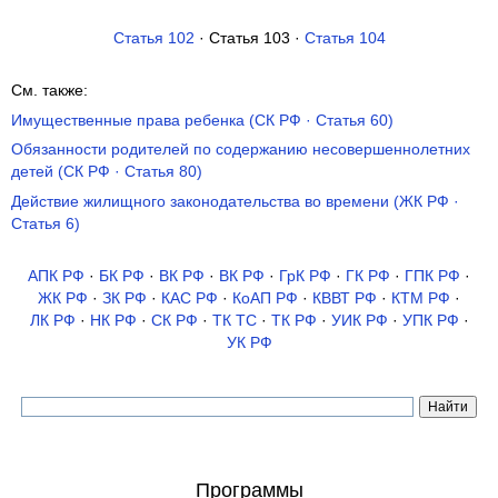
Статья 102
· Статья 103 ·
Статья 104
См. также:
Имущественные права ребенка (СК РФ · Статья 60)
Обязанности родителей по содержанию несовершеннолетних
детей (СК РФ · Статья 80)
Действие жилищного законодательства во времени (ЖК РФ ·
Статья 6)
АПК РФ
·
БК РФ
·
ВК РФ
·
ВК РФ
·
ГрК РФ
·
ГК РФ
·
ГПК РФ
·
ЖК РФ
·
ЗК РФ
·
КАС РФ
·
КоАП РФ
·
КВВТ РФ
·
КТМ РФ
·
ЛК РФ
·
НК РФ
·
СК РФ
·
ТК TC
·
ТК РФ
·
УИК РФ
·
УПК РФ
·
УК РФ
Программы