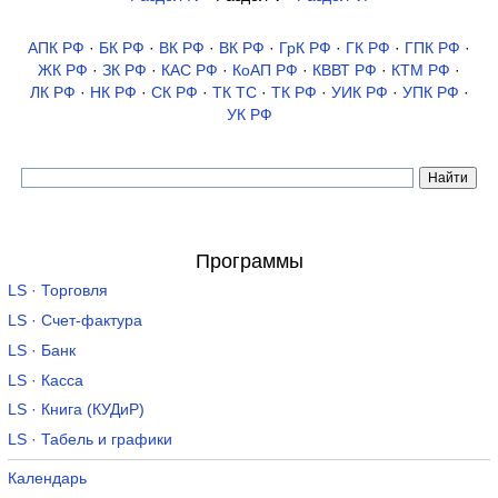
АПК РФ
·
БК РФ
·
ВК РФ
·
ВК РФ
·
ГрК РФ
·
ГК РФ
·
ГПК РФ
·
ЖК РФ
·
ЗК РФ
·
КАС РФ
·
КоАП РФ
·
КВВТ РФ
·
КТМ РФ
·
ЛК РФ
·
НК РФ
·
СК РФ
·
ТК TC
·
ТК РФ
·
УИК РФ
·
УПК РФ
·
УК РФ
Программы
LS · Торговля
LS · Счет-фактура
LS · Банк
LS · Касса
LS · Книга (КУДиР)
LS · Табель и графики
Календарь