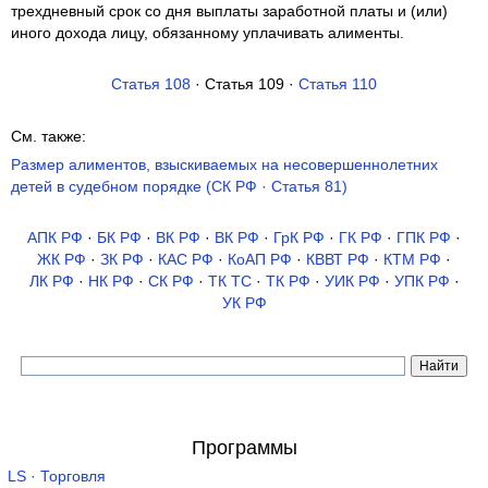
трехдневный срок со дня выплаты заработной платы и (или)
иного дохода лицу, обязанному уплачивать алименты.
Статья 108
· Статья 109 ·
Статья 110
См. также:
Размер алиментов, взыскиваемых на несовершеннолетних
детей в судебном порядке (СК РФ · Статья 81)
АПК РФ
·
БК РФ
·
ВК РФ
·
ВК РФ
·
ГрК РФ
·
ГК РФ
·
ГПК РФ
·
ЖК РФ
·
ЗК РФ
·
КАС РФ
·
КоАП РФ
·
КВВТ РФ
·
КТМ РФ
·
ЛК РФ
·
НК РФ
·
СК РФ
·
ТК TC
·
ТК РФ
·
УИК РФ
·
УПК РФ
·
УК РФ
Программы
LS · Торговля