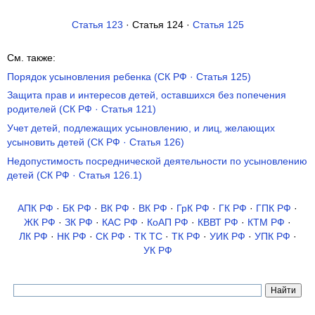
Статья 123
· Статья 124 ·
Статья 125
См. также:
Порядок усыновления ребенка (СК РФ · Статья 125)
Защита прав и интересов детей, оставшихся без попечения
родителей (СК РФ · Статья 121)
Учет детей, подлежащих усыновлению, и лиц, желающих
усыновить детей (СК РФ · Статья 126)
Недопустимость посреднической деятельности по усыновлению
детей (СК РФ · Статья 126.1)
АПК РФ
·
БК РФ
·
ВК РФ
·
ВК РФ
·
ГрК РФ
·
ГК РФ
·
ГПК РФ
·
ЖК РФ
·
ЗК РФ
·
КАС РФ
·
КоАП РФ
·
КВВТ РФ
·
КТМ РФ
·
ЛК РФ
·
НК РФ
·
СК РФ
·
ТК TC
·
ТК РФ
·
УИК РФ
·
УПК РФ
·
УК РФ