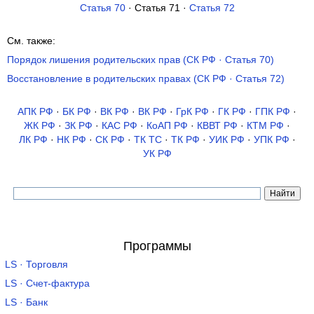
Статья 70
· Статья 71 ·
Статья 72
См. также:
Порядок лишения родительских прав (СК РФ · Статья 70)
Восстановление в родительских правах (СК РФ · Статья 72)
АПК РФ
·
БК РФ
·
ВК РФ
·
ВК РФ
·
ГрК РФ
·
ГК РФ
·
ГПК РФ
·
ЖК РФ
·
ЗК РФ
·
КАС РФ
·
КоАП РФ
·
КВВТ РФ
·
КТМ РФ
·
ЛК РФ
·
НК РФ
·
СК РФ
·
ТК TC
·
ТК РФ
·
УИК РФ
·
УПК РФ
·
УК РФ
Программы
LS · Торговля
LS · Счет-фактура
LS · Банк