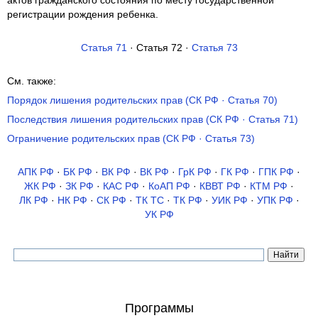
актов гражданского состояния по месту государственной
регистрации рождения ребенка.
Статья 71
· Статья 72 ·
Статья 73
См. также:
Порядок лишения родительских прав (СК РФ · Статья 70)
Последствия лишения родительских прав (СК РФ · Статья 71)
Ограничение родительских прав (СК РФ · Статья 73)
АПК РФ
·
БК РФ
·
ВК РФ
·
ВК РФ
·
ГрК РФ
·
ГК РФ
·
ГПК РФ
·
ЖК РФ
·
ЗК РФ
·
КАС РФ
·
КоАП РФ
·
КВВТ РФ
·
КТМ РФ
·
ЛК РФ
·
НК РФ
·
СК РФ
·
ТК TC
·
ТК РФ
·
УИК РФ
·
УПК РФ
·
УК РФ
Программы