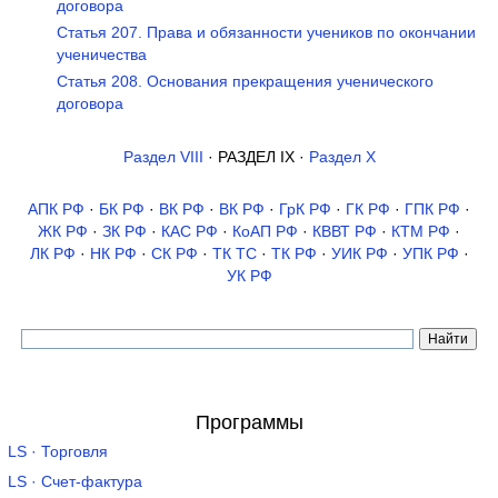
договора
Статья 207. Права и обязанности учеников по окончании
ученичества
Статья 208. Основания прекращения ученического
договора
Раздел VIII
· РАЗДЕЛ IX ·
Раздел X
АПК РФ
·
БК РФ
·
ВК РФ
·
ВК РФ
·
ГрК РФ
·
ГК РФ
·
ГПК РФ
·
ЖК РФ
·
ЗК РФ
·
КАС РФ
·
КоАП РФ
·
КВВТ РФ
·
КТМ РФ
·
ЛК РФ
·
НК РФ
·
СК РФ
·
ТК TC
·
ТК РФ
·
УИК РФ
·
УПК РФ
·
УК РФ
Программы
LS · Торговля
LS · Счет-фактура