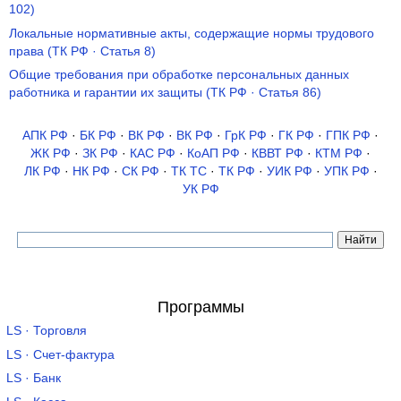
102)
Локальные нормативные акты, содержащие нормы трудового
права (ТК РФ · Статья 8)
Общие требования при обработке персональных данных
работника и гарантии их защиты (ТК РФ · Статья 86)
АПК РФ
·
БК РФ
·
ВК РФ
·
ВК РФ
·
ГрК РФ
·
ГК РФ
·
ГПК РФ
·
ЖК РФ
·
ЗК РФ
·
КАС РФ
·
КоАП РФ
·
КВВТ РФ
·
КТМ РФ
·
ЛК РФ
·
НК РФ
·
СК РФ
·
ТК TC
·
ТК РФ
·
УИК РФ
·
УПК РФ
·
УК РФ
Программы
LS · Торговля
LS · Счет-фактура
LS · Банк