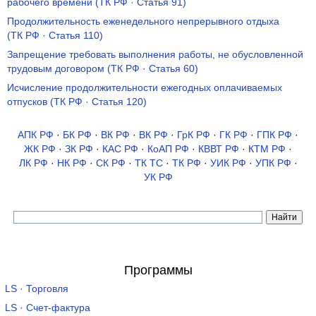
рабочего времени (ТК РФ · Статья 91)
Продолжительность еженедельного непрерывного отдыха
(ТК РФ · Статья 110)
Запрещение требовать выполнения работы, не обусловленной
трудовым договором (ТК РФ · Статья 60)
Исчисление продолжительности ежегодных оплачиваемых
отпусков (ТК РФ · Статья 120)
АПК РФ
·
БК РФ
·
ВК РФ
·
ВК РФ
·
ГрК РФ
·
ГК РФ
·
ГПК РФ
·
ЖК РФ
·
ЗК РФ
·
КАС РФ
·
КоАП РФ
·
КВВТ РФ
·
КТМ РФ
·
ЛК РФ
·
НК РФ
·
СК РФ
·
ТК TC
·
ТК РФ
·
УИК РФ
·
УПК РФ
·
УК РФ
Программы
LS · Торговля
LS · Счет-фактура