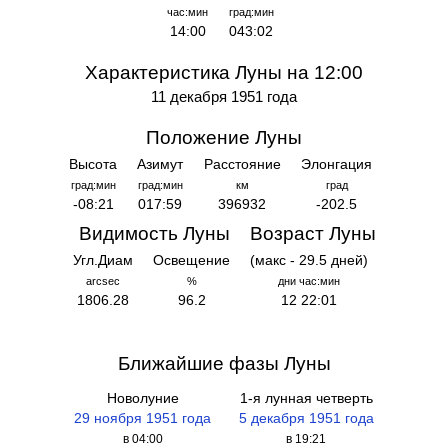
час:мин
град:мин
14:00
043:02
Характеристика Луны на 12:00
11 декабря 1951 года
Положение Луны
Высота
Азимут
Расстояние
Элонгация
град:мин
град:мин
км
град
-08:21
017:59
396932
-202.5
Видимость Луны
Возраст Луны
Угл.Диам
Освещение
(макс - 29.5 дней)
arcsec
%
дни час:мин
1806.28
96.2
12 22:01
Ближайшие фазы Луны
Новолуние
1-я лунная четверть
29 ноября 1951 года
5 декабря 1951 года
в 04:00
в 19:21