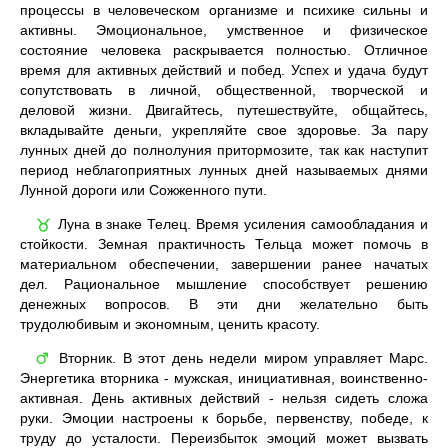
процессы в человеческом организме и психике сильны и
активны. Эмоциональное, умственное и физическое
состояние человека раскрывается полностью. Отличное
время для активных действий и побед. Успех и удача будут
сопутствовать в личной, общественной, творческой и
деловой жизни. Двигайтесь, путешествуйте, общайтесь,
вкладывайте деньги, укрепляйте свое здоровье. За пару
лунных дней до полнолуния притормозите, так как наступит
период неблагоприятных лунных дней называемых днями
Лунной дороги или Сожженного пути.
Луна в знаке Телец. Время усиления самообладания и
♉
стойкости. Земная практичность Тельца может помочь в
материальном обеспечении, завершении ранее начатых
дел. Рациональное мышление способствует решению
денежных вопросов. В эти дни желательно быть
трудолюбивым и экономным, ценить красоту.
Вторник. В этот день недели миром управляет Марс.
♂
Энергетика вторника - мужская, инициативная, воинственно-
активная. День активных действий - нельзя сидеть сложа
руки. Эмоции настроены к борьбе, первенству, победе, к
труду до усталости. Переизбыток эмоций может вызвать