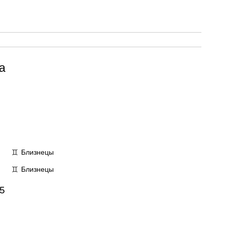
а
Близнецы
♊
Близнецы
♊
5