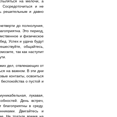
пыляться на мелочи, а
 Сосредоточиться и не
ть решительным и давно
четверти до полнолуния,
агоприятна. Это период,
умственное и физическое
бед. Успех и удача будут
ешествуйте, общайтесь,
мозите, так как наступит
ути.
ких дел, отвлекающих от
ься на важном. В эти дни
вые контакты, освоиться
 беспокойства о пустой и
уникабельная, лукавая,
обностей. День встреч,
 благоприятны в среду.
нниками. Двигайтесь и
ие. Не тратьте время на