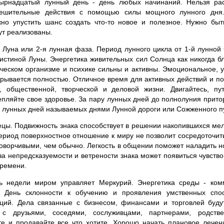
ырнадцатый лунный день - день любых начинаний. Нельзя рас
ешительные действия с помощью силы мощного лунного дня.
жно упустить шанс создать что-то новое и полезное. Нужно бы
т реализованы.
уна или 2-я лунная фаза. Период лунного цикла от 1-й лунной 
истиной Луны. Энергетика живительных сил Солнца как никогда бл
еческом организме и психике сильны и активны. Эмоциональное, 
рывается полностью. Отличное время для активных действий и по
й, общественной, творческой и деловой жизни. Двигайтесь, пут
епляйте свое здоровье. За пару лунных дней до полнолуния притор
 лунных дней называемых днями Лунной дороги или Сожженного п
ецы. Подвижность знака способствует в решении накопившихся мел
 период поверхностное отношение к миру не позволит сосредоточит
оворчивыми, чем обычно. Легкость в общении поможет наладить но
за непредсказуемости и ветрености знака может появиться чувство
времени.
 недели миром управляет Меркурий. Энергетика среды - комм
я. День склонности к обучению и проявления умственных спос
аций. Дела связанные с бизнесом, финансами и торговлей будут
 с друзьями, соседями, сослуживцами, партнерами, родстве
те и продавайте все что хотите. Хорошо начать плановое лечен