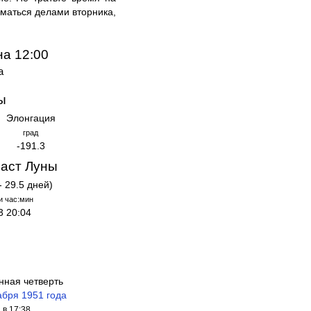
иматься делами вторника,
на 12:00
а
ы
Элонгация
град
-191.3
аст Луны
- 29.5 дней)
и час:мин
3 20:04
нная четверть
абря 1951 года
в 17:38