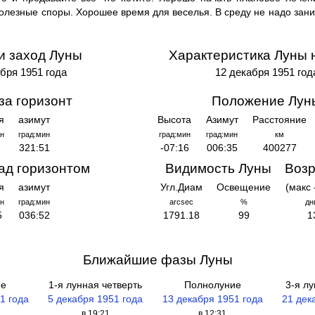
олезные споры. Хорошее время для веселья. В среду не надо зан
и заход Луны
Характеристика Луны 
бря 1951 года
12 декабря 1951 год
за горизонт
Положение Лун
я
азимут
Высота
Азимут
Расстояние
н
град:мин
град:мин
град:мин
км
321:51
-07:16
006:35
400277
ад горизонтом
Видимость Луны
Возр
я
азимут
Угл.Диам
Освещение
(макс 
н
град:мин
arcsec
%
дн
5
036:52
1791.18
99
1
Ближайшие фазы Луны
ие
1-я лунная четверть
Полнолуние
3-я лу
1 года
5 декабря 1951 года
13 декабря 1951 года
21 дек
в 19:21
в 12:31