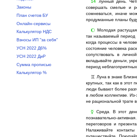
14
лунный день. Чет
Законы
совершать смелые и р
сомневаться, иначе мо
План счетов БУ
продуманные планы буду
Онлайн-сервисы
Молодая растущая Л
🌔
Калькулятор НДС
так называемый период 
Взносы ИП "за себя"
когда процессы в челов
УСН 2022 Д6%
состояние человека раск
сопутствовать в лично
УСН 2022 ДиР
вкладывайте деньги, укр
Сумма прописью
период неблагоприятных
Калькулятор %
Луна в знаке Близн
♊
крупных, так как в этот
люди бывают более разг
в любом коллективе. Из-
не рациональной трате 
Среда. В этот день
☿
познавательно-активна
переговоров и презент
Налаживайте контакты
путешествуйте. Покупай