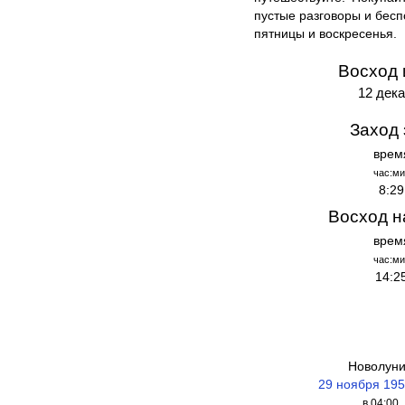
пустые разговоры и бесп
пятницы и воскресенья.
Восход 
12 дека
Заход 
врем
час:ми
8:29
Восход н
врем
час:ми
14:2
Новолун
29 ноября 195
в 04:00