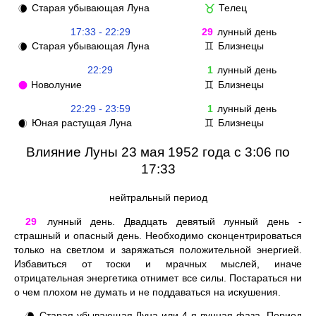
Старая убывающая Луна
Телец
🌘
♉
17:33 - 22:29
29
лунный день
Старая убывающая Луна
Близнецы
🌘
♊
22:29
1
лунный день
Новолуние
Близнецы
🌑
♊
22:29 - 23:59
1
лунный день
Юная растущая Луна
Близнецы
🌒
♊
Влияние Луны 23 мая 1952 года с 3:06 по
17:33
нейтральный период
29
лунный день. Двадцать девятый лунный день -
страшный и опасный день. Необходимо сконцентрироваться
только на светлом и заряжаться положительной энергией.
Избавиться от тоски и мрачных мыслей, иначе
отрицательная энергетика отнимет все силы. Постараться ни
о чем плохом не думать и не поддаваться на искушения.
Старая убывающая Луна или 4-я лунная фаза. Период