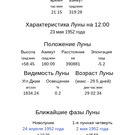
время
азимут
час:мин
град:мин
21:15
319:28
Характеристика Луны на 12:00
23 мая 1952 года
Положение Луны
Высота
Азимут
Расстояние
Элонгация
град:мин
град:мин
км
град
+58:45
180:09
390881
-5.2
Видимость Луны
Возраст Луны
Угл.Диам
Освещение
(макс - 29.5 дней)
arcsec
%
дни час:мин
1834.24
0.2
29 02:34
Ближайшие фазы Луны
Новолуние
1-я лунная четверть
24 апреля 1952 года
2 мая 1952 года