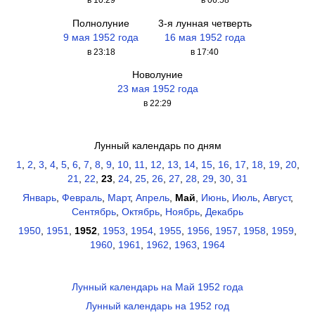
в 10:29
в 06:58
Полнолуние
3-я лунная четверть
9 мая 1952 года
16 мая 1952 года
в 23:18
в 17:40
Новолуние
23 мая 1952 года
в 22:29
Лунный календарь по дням
1
,
2
,
3
,
4
,
5
,
6
,
7
,
8
,
9
,
10
,
11
,
12
,
13
,
14
,
15
,
16
,
17
,
18
,
19
,
20
,
21
,
22
,
23
,
24
,
25
,
26
,
27
,
28
,
29
,
30
,
31
Январь
,
Февраль
,
Март
,
Апрель
,
Май
,
Июнь
,
Июль
,
Август
,
Сентябрь
,
Октябрь
,
Ноябрь
,
Декабрь
1950
,
1951
,
1952
,
1953
,
1954
,
1955
,
1956
,
1957
,
1958
,
1959
,
1960
,
1961
,
1962
,
1963
,
1964
Лунный календарь на Май 1952 года
Лунный календарь на 1952 год