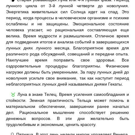
🌘
лунного цикла от 3-й лунной четверти до новолуния.
Энергетика живительных сил Солнца идет на спад. Это
период, когда процессы в человеческом организме и психике
ослаблены и не защищены. Эмоциональное состояние
человека угасает, но рациональная составляющая еще
велика. Время мудрости и размышления. Отличное время
для подведения итогов и анализа событий в завершающихся
лунных днях лунного месяца. Благоприятное время для
различного рода обсуждений, совещаний и передачи опыта.
Наилучшее время поправить свое здоровье. Все
оздоровительные процедуры благоприятны. Физические
нагрузки должны быть умеренными. За пару лунных дней до
новолуния усильте свое внимание, так как наступит период
неблагоприятных лунных дней называемых днями Гекаты.
Луна в знаке Телец. Время усиления самообладания и
♉
стойкости. Земная практичность Тельца может помочь в
материальном обеспечении, завершении ранее начатых
дел. Рациональное мышление способствует решению
денежных вопросов. В эти дни желательно быть
трудолюбивым и экономным, ценить красоту.
Пятница. В этот день недели миром управляет Венера.
♀