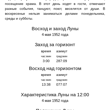
посещение храма. В этот день ходят в гости, отмечают
разные события, танцуют, поют, веселятся от души. В
воскресенье нельзя заниматься делами понедельника,
среды и субботы.
Восход и заход Луны
4 мая 1952 года
Заход за горизонт
время
азимут
час:мин
град:мин
3:00
287:09
Восход над горизонтом
время
азимут
час:мин
град:мин
13:38
077:07
Характеристика Луны на 12:00
4 мая 1952 года