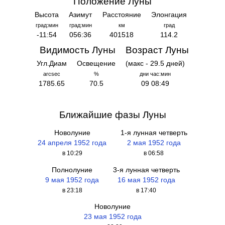
Положение Луны
Высота
Азимут
Расстояние
Элонгация
град:мин
град:мин
км
град
-11:54
056:36
401518
114.2
Видимость Луны
Возраст Луны
Угл.Диам
Освещение
(макс - 29.5 дней)
arcsec
%
дни час:мин
1785.65
70.5
09 08:49
Ближайшие фазы Луны
Новолуние
1-я лунная четверть
24 апреля 1952 года
2 мая 1952 года
в 10:29
в 06:58
Полнолуние
3-я лунная четверть
9 мая 1952 года
16 мая 1952 года
в 23:18
в 17:40
Новолуние
23 мая 1952 года