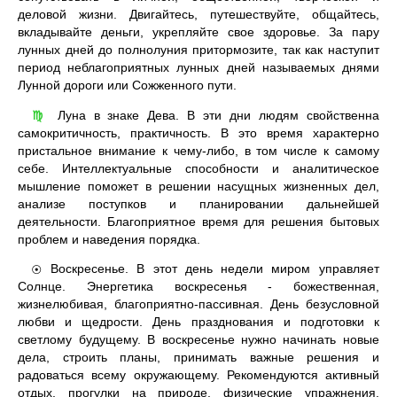
деловой жизни. Двигайтесь, путешествуйте, общайтесь,
вкладывайте деньги, укрепляйте свое здоровье. За пару
лунных дней до полнолуния притормозите, так как наступит
период неблагоприятных лунных дней называемых днями
Лунной дороги или Сожженного пути.
Луна в знаке Дева. В эти дни людям свойственна
♍
самокритичность, практичность. В это время характерно
пристальное внимание к чему-либо, в том числе к самому
себе. Интеллектуальные способности и аналитическое
мышление поможет в решении насущных жизненных дел,
анализе поступков и планировании дальнейшей
деятельности. Благоприятное время для решения бытовых
проблем и наведения порядка.
Воскресенье. В этот день недели миром управляет
☉
Солнце. Энергетика воскресенья - божественная,
жизнелюбивая, благоприятно-пассивная. День безусловной
любви и щедрости. День празднования и подготовки к
светлому будущему. В воскресенье нужно начинать новые
дела, строить планы, принимать важные решения и
радоваться всему окружающему. Рекомендуются активный
отдых, прогулки на природе, физические упражнения,