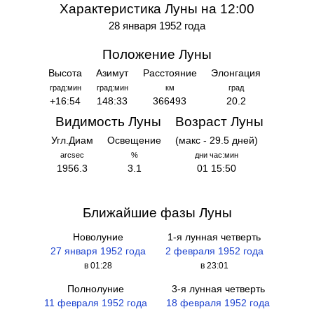
Характеристика Луны на 12:00
28 января 1952 года
Положение Луны
Высота
Азимут
Расстояние
Элонгация
град:мин
град:мин
км
град
+16:54
148:33
366493
20.2
Видимость Луны
Возраст Луны
Угл.Диам
Освещение
(макс - 29.5 дней)
arcsec
%
дни час:мин
1956.3
3.1
01 15:50
Ближайшие фазы Луны
Новолуние
1-я лунная четверть
27 января 1952 года
2 февраля 1952 года
в 01:28
в 23:01
Полнолуние
3-я лунная четверть
11 февраля 1952 года
18 февраля 1952 года