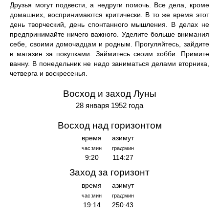
Друзья могут подвести, а недруги помочь. Все дела, кроме
домашних, воспринимаются критически. В то же время этот
день творческий, день спонтанного мышления. В делах не
предпринимайте ничего важного. Уделите больше внимания
себе, своими домочадцам и родным. Прогуляйтесь, зайдите
в магазин за покупками. Займитесь своим хобби. Примите
ванну. В понедельник не надо заниматься делами вторника,
четверга и воскресенья.
Восход и заход Луны
28 января 1952 года
Восход над горизонтом
время
азимут
час:мин
град:мин
9:20
114:27
Заход за горизонт
время
азимут
час:мин
град:мин
19:14
250:43