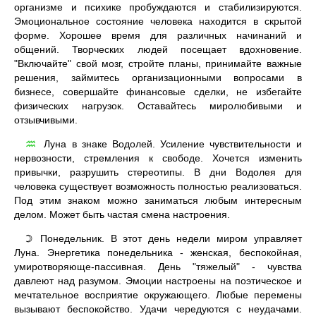
организме и психике пробуждаются и стабилизируются.
Эмоциональное состояние человека находится в скрытой
форме. Хорошее время для различных начинаний и
общений. Творческих людей посещает вдохновение.
"Включайте" свой мозг, стройте планы, принимайте важные
решения, займитесь организационными вопросами в
бизнесе, совершайте финансовые сделки, не избегайте
физических нагрузок. Оставайтесь миролюбивыми и
отзывчивыми.
Луна в знаке Водолей. Усиление чувствительности и
♒
нервозности, стремления к свободе. Хочется изменить
привычки, разрушить стереотипы. В дни Водолея для
человека существует возможность полностью реализоваться.
Под этим знаком можно заниматься любым интересным
делом. Может быть частая смена настроения.
Понедельник. В этот день недели миром управляет
☽
Луна. Энергетика понедельника - женская, беспокойная,
умиротворяюще-пассивная. День "тяжелый" - чувства
давлеют над разумом. Эмоции настроены на поэтическое и
мечтательное восприятие окружающего. Любые перемены
вызывают беспокойство. Удачи чередуются с неудачами.