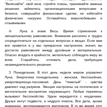
"Включайте" свой мозг, стройте планы, принимайте важные
решения, займитесь организационными вопросами в
бизнесе, совершайте финансовые сделки, не избегайте
физических нагрузок. Оставайтесь миролюбивыми и
отзывчивыми.
Луна в знаке Весы. Время стремления к
♎
эмоциональному равновесию. Внимание рассеяно и трудно
сосредоточиться на отдельных вопросах и вещах. Если вам
все нравится и у вас прекрасное настроение, значит, вы
достигли равновесия между духовным и материальным.
Опасно впадать в крайности, желательно соблюдать меру во
всем. Старайтесь отложить дела, требующие
незамедлительного решения.
Понедельник. В этот день недели миром управляет
☽
Луна. Энергетика понедельника - женская, беспокойная,
умиротворяюще-пассивная. День "тяжелый" - чувства
давлеют над разумом. Эмоции настроены на поэтическое и
мечтательное восприятие окружающего. Любые перемены
вызывают беспокойство. Удачи чередуются с неудачами.
Друзья могут подвести, а недруги помочь. Все дела, кроме
домашних, воспринимаются критически. В то же время этот