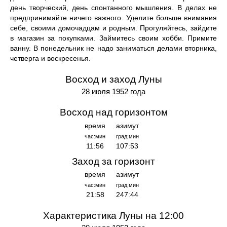
день творческий, день спонтанного мышления. В делах не
предпринимайте ничего важного. Уделите больше внимания
себе, своими домочадцам и родным. Прогуляйтесь, зайдите
в магазин за покупками. Займитесь своим хобби. Примите
ванну. В понедельник не надо заниматься делами вторника,
четверга и воскресенья.
Восход и заход Луны
28 июля 1952 года
Восход над горизонтом
время
азимут
час:мин
град:мин
11:56
107:53
Заход за горизонт
время
азимут
час:мин
град:мин
21:58
247:44
Характеристика Луны на 12:00