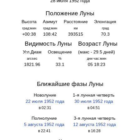
28 июля 1952 года
Положение Луны
Высота
Азимут
Расстояние
Элонгация
град:мин
град:мин
км
град
+00:38
108:42
393515
70.3
Видимость Луны
Возраст Луны
Угл.Диам
Освещение
(макс - 29.5 дней)
arcsec
%
дни час:мин
1821.96
33.1
05 18:23
Ближайшие фазы Луны
Новолуние
1-я лунная четверть
22 июля 1952 года
30 июля 1952 года
в 02:31
в 04:51
Полнолуние
3-я лунная четверть
5 августа 1952 года
12 августа 1952 года
в 22:41
в 16:28