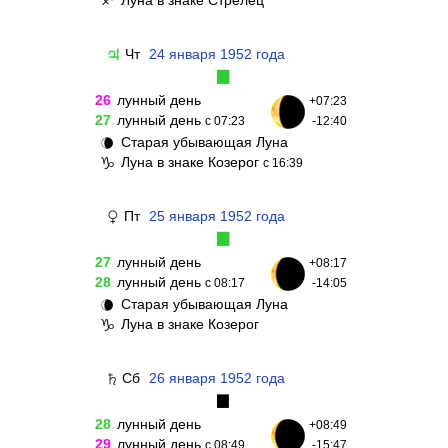
Луна в знаке Стрелец
♐
Чт
24 января 1952 года
♃
▉
26
лунный день
+07:23
27
лунный день
с 07:23
-12:40
Старая убывающая Луна
🌘
Луна в знаке Козерог
♑
с 16:39
Пт
25 января 1952 года
♀
▉
27
лунный день
+08:17
28
лунный день
с 08:17
-14:05
Старая убывающая Луна
🌘
Луна в знаке Козерог
♑
Сб
26 января 1952 года
♄
▉
28
лунный день
+08:49
29
лунный день
с 08:49
-15:47