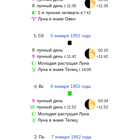
8
лунный день
с 11:35
+11:35
1-я лунная четверть
🌓
в 7:42
Луна в знаке Овен
♈
Сб
5 января 1952 года
♄
▉
8
лунный день
-02:10
9
лунный день
с 11:42
+11:42
Молодая растущая Луна
🌔
Луна в знаке Телец
♉
с 16:00
Вс
6 января 1952 года
☉
▉
9
лунный день
-03:34
10
лунный день
с 11:52
+11:52
Молодая растущая Луна
🌔
Луна в знаке Телец
♉
Пн
7 января 1952 года
☽