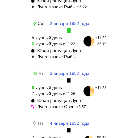
Юная растущая Луна
🌒
Луна в знаке Рыбы
♓
с 5:22
Ср
2 января 1952 года
☿
▉
5
лунный день
+11:22
6
лунный день
с 11:22
-23:19
Юная растущая Луна
🌒
Луна в знаке Рыбы
♓
Чт
3 января 1952 года
♃
▉
6
лунный день
+11:28
7
лунный день
с 11:28
Юная растущая Луна
🌒
Луна в знаке Овен
♈
с 8:57
Пт
4 января 1952 года
♀
▉
7
лунный день
-00:45