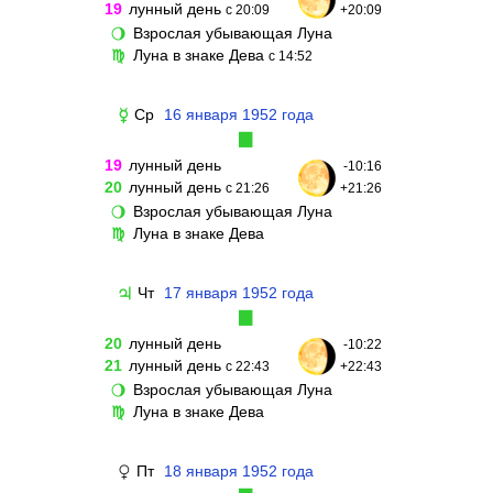
19
лунный день
с 20:09
+20:09
Взрослая убывающая Луна
🌖
Луна в знаке Дева
♍
с 14:52
Ср
16 января 1952 года
☿
▉
19
лунный день
-10:16
20
лунный день
с 21:26
+21:26
Взрослая убывающая Луна
🌖
Луна в знаке Дева
♍
Чт
17 января 1952 года
♃
▉
20
лунный день
-10:22
21
лунный день
с 22:43
+22:43
Взрослая убывающая Луна
🌖
Луна в знаке Дева
♍
Пт
18 января 1952 года
♀