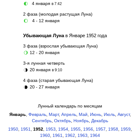
4 января
🌓
в 7:42
2 фаза (молодая растущая Луна)
4 - 12 января
🌔
Убывающая Луна
в Январе 1952 года
3 фаза (взрослая убывающая Луна)
12 - 20 января
🌖
3-я лунная четверть
20 января
🌗
в 9:10
4 фаза (старая убывающая Луна)
20 - 27 января
🌘
Лунный календарь по месяцам
Январь
,
Февраль
,
Март
,
Апрель
,
Май
,
Июнь
,
Июль
,
Август
,
Сентябрь
,
Октябрь
,
Ноябрь
,
Декабрь
1950
,
1951
,
1952
,
1953
,
1954
,
1955
,
1956
,
1957
,
1958
,
1959
,
1960
,
1961
,
1962
,
1963
,
1964