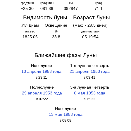
град:мин
град:мин
км
град
+25:30
081:36
392847
71.1
Видимость Луны
Возраст Луны
Угл.Диам
Освещение
(макс - 29.5 дней)
arcsec
%
дни час:мин
1825.06
33.8
05 19:54
Ближайшие фазы Луны
Новолуние
1-я лунная четверть
13 апреля 1953 года
21 апреля 1953 года
в 23:11
в 03:41
Полнолуние
3-я лунная четверть
29 апреля 1953 года
6 мая 1953 года
в 07:22
в 15:22
Новолуние
13 мая 1953 года
в 08:08