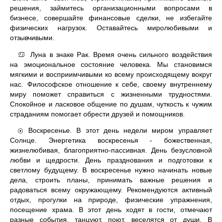
решения, займитесь организационными вопросами в
бизнесе, совершайте финансовые сделки, не избегайте
физических нагрузок. Оставайтесь миролюбивыми и
отзывчивыми.
Луна в знаке Рак. Время очень сильного воздействия
♋
на эмоциональное состояние человека. Мы становимся
мягкими и восприимчивыми ко всему происходящему вокруг
нас. Философское отношение к себе, своему внутреннему
миру поможет справиться с жизненными трудностями.
Спокойное и ласковое общение по душам, чуткость к чужим
страданиям помогает обрести друзей и помощников.
Воскресенье. В этот день недели миром управляет
☉
Солнце. Энергетика воскресенья - божественная,
жизнелюбивая, благоприятно-пассивная. День безусловной
любви и щедрости. День празднования и подготовки к
светлому будущему. В воскресенье нужно начинать новые
дела, строить планы, принимать важные решения и
радоваться всему окружающему. Рекомендуются активный
отдых, прогулки на природе, физические упражнения,
посещение храма. В этот день ходят в гости, отмечают
разные события, танцуют, поют, веселятся от души. В