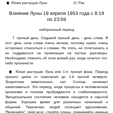
Юная растущая Луна
Рак
🌒
♋
Влияние Луны 19 апреля 1953 года с 8:19
по 23:59
нейтральный период
7
лунный день. Седьмой лунный день - день слова. В
этот день сила слова очень велика, поэтому нужно очень
осторожно относиться к словам. Не лгать, не сплетничать и
не поддаваться на провокации на пустые разговоры.
Необходимо помнить об этом всякий раз, когда хочется что-
либо произнести.
Юная растущая Луна или 1-я лунная фаза. Период
🌒
лунного цикла от новолуния до 1-й лунной четверти.
Энергетика живительных сил Солнца начинает
накапливаться. Это период, когда процессы в человеческом
организме и психике пробуждаются и стабилизируются.
Эмоциональное состояние человека находится в скрытой
форме. Хорошее время для различных начинаний и
общений. Творческих людей посещает вдохновение.
"Включайте" свой мозг, стройте планы, принимайте важные