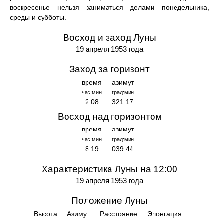
воскресенье нельзя заниматься делами понедельника,
среды и субботы.
Восход и заход Луны
19 апреля 1953 года
Заход за горизонт
время
азимут
час:мин
град:мин
2:08
321:17
Восход над горизонтом
время
азимут
час:мин
град:мин
8:19
039:44
Характеристика Луны на 12:00
19 апреля 1953 года
Положение Луны
Высота
Азимут
Расстояние
Элонгация