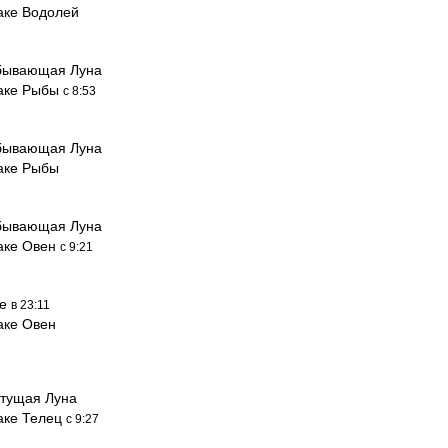
аке Водолей
бывающая Луна
наке Рыбы
с 8:53
бывающая Луна
наке Рыбы
бывающая Луна
наке Овен
с 9:21
ие
в 23:11
аке Овен
тущая Луна
наке Телец
с 9:27