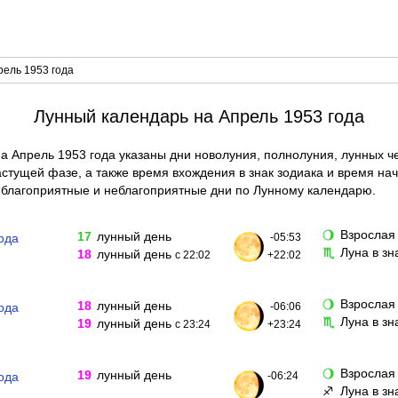
рель 1953 года
Лунный календарь на Апрель 1953 года
а Апрель 1953 года указаны дни новолуния, полнолуния, лунных ч
тущей фазе, а также время вхождения в знак зодиака и время нач
благоприятные и неблагоприятные дни по Лунному календарю.
Взрослая
🌖
17
лунный день
ода
-05:53
Луна в з
♏
18
лунный день
с 22:02
+22:02
Взрослая
🌖
18
лунный день
ода
-06:06
Луна в зн
♏
19
лунный день
с 23:24
+23:24
Взрослая
🌖
19
лунный день
ода
-06:24
Луна в з
♐