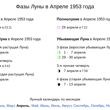
Фазы Луны в Апреле 1953 года
е
в Апреле 1953 года
Полнолуние
в Апреле 1953 го
ля
29 апреля
в 23:11
🌕
в 7:22
Луна
в Апреле 1953 года
Убывающая Луна
в Апреле 19
я растущая Луна)
3 фаза (взрослая убывающая Лу
преля
1 - 7 апреля
🌖
29 - 30 апреля
🌖
четверть
3-я лунная четверть
ля
в 3:41
7 апреля
🌗
в 7:59
одая растущая Луна)
4 фаза (старая убывающая Луна
преля
7 - 13 апреля
🌘
Лунный календарь по месяцам
аль
,
Март
,
Апрель
,
Май
,
Июнь
,
Июль
,
Август
,
Сентябрь
,
Октябрь
,
Но