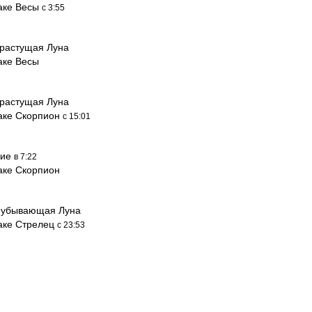
наке Весы
с 3:55
растущая Луна
аке Весы
растущая Луна
наке Скорпион
с 15:01
ние
в 7:22
аке Скорпион
 убывающая Луна
наке Стрелец
с 23:53