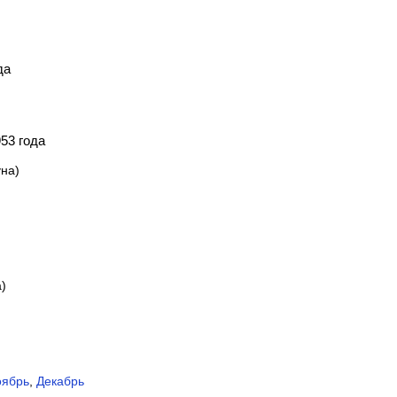
да
53 года
на)
)
ябрь
,
Декабрь