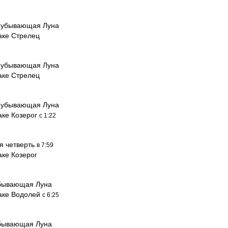
 убывающая Луна
аке Стрелец
 убывающая Луна
аке Стрелец
 убывающая Луна
аке Козерог
с 1:22
я четверть
в 7:59
аке Козерог
бывающая Луна
наке Водолей
с 6:25
бывающая Луна