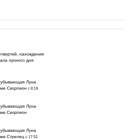
етвертей, нахождения
ала лунного дня.
 убывающая Луна
наке Скорпион
с 8:19
 убывающая Луна
аке Скорпион
 убывающая Луна
наке Стрелец
с 17:52