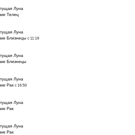
тущая Луна
аке Телец
тущая Луна
наке Близнецы
с 11:19
тущая Луна
наке Близнецы
тущая Луна
аке Рак
с 16:50
тущая Луна
аке Рак
тущая Луна
аке Рак