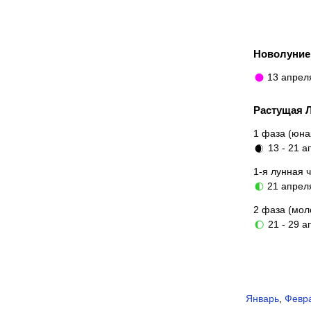
Новолуни
13 апре
🌑
Растущая 
1 фаза (юна
13 - 21 а
🌒
1-я лунная 
21 апре
🌓
2 фаза (мол
21 - 29 а
🌔
Январь
,
Февр