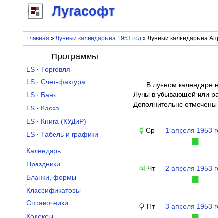
Лугасофт
Главная
»
Лунный календарь на 1953 год
» Лунный календарь на Ап
Программы
LS · Торговля
LS · Счет-фактура
В лунном календаре н
Луны в убывающей или рас
LS · Банк
Дополнительно отмечены 
LS · Касса
LS · Книга (КУДиР)
Ср
1 апреля 1953 г
☿
LS · Табель и графики
▉
Календарь
Праздники
Чт
2 апреля 1953 г
♃
Бланки, формы
▉
Классификаторы
Справочники
Пт
3 апреля 1953 г
♀
Кодексы
▉