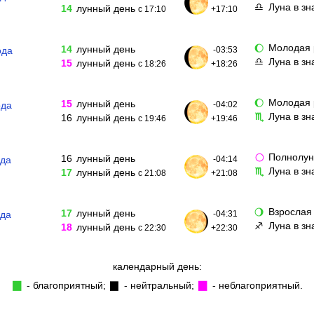
Луна в з
♎
14
лунный день
с 17:10
+17:10
Молодая 
🌔
14
лунный день
ода
-03:53
Луна в зн
♎
15
лунный день
с 18:26
+18:26
Молодая 
🌔
15
лунный день
ода
-04:02
Луна в з
♏
16
лунный день
с 19:46
+19:46
Полнолу
🌕
16
лунный день
ода
-04:14
Луна в зн
♏
17
лунный день
с 21:08
+21:08
Взрослая
🌖
17
лунный день
ода
-04:31
Луна в з
♐
18
лунный день
с 22:30
+22:30
календарный день:
- благоприятный;
- нейтральный;
- неблагоприятный.
▉
▉
▉