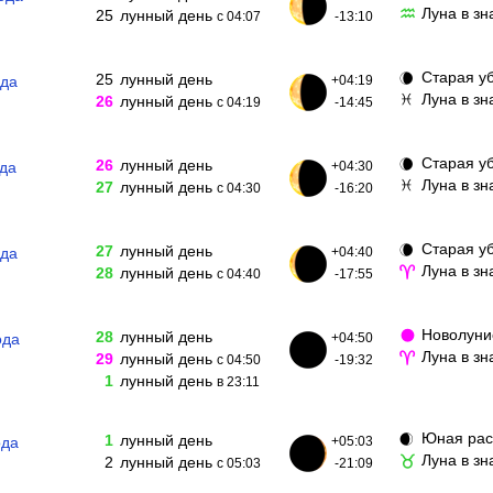
Луна в зн
♒
25
лунный день
с 04:07
-13:10
Старая у
🌘
25
лунный день
ода
+04:19
Луна в з
♓
26
лунный день
с 04:19
-14:45
Старая у
🌘
26
лунный день
ода
+04:30
Луна в з
♓
27
лунный день
с 04:30
-16:20
Старая у
🌘
27
лунный день
ода
+04:40
Луна в з
♈
28
лунный день
с 04:40
-17:55
Новолун
🌑
28
лунный день
ода
+04:50
Луна в зн
♈
29
лунный день
с 04:50
-19:32
1
лунный день
в 23:11
Юная рас
🌒
1
лунный день
ода
+05:03
Луна в з
♉
2
лунный день
с 05:03
-21:09