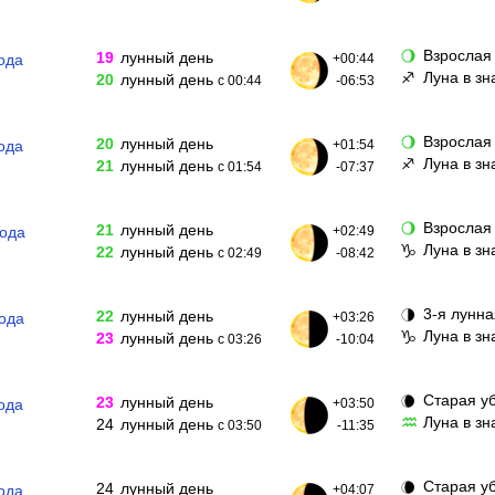
Взрослая
🌖
19
лунный день
ода
+00:44
Луна в зн
♐
20
лунный день
с 00:44
-06:53
Взрослая
🌖
20
лунный день
ода
+01:54
Луна в зн
♐
21
лунный день
с 01:54
-07:37
Взрослая
🌖
21
лунный день
года
+02:49
Луна в зн
♑
22
лунный день
с 02:49
-08:42
3-я лунна
🌗
22
лунный день
года
+03:26
Луна в зн
♑
23
лунный день
с 03:26
-10:04
Старая у
🌘
23
лунный день
ода
+03:50
Луна в з
♒
24
лунный день
с 03:50
-11:35
Старая у
🌘
24
лунный день
ода
+04:07