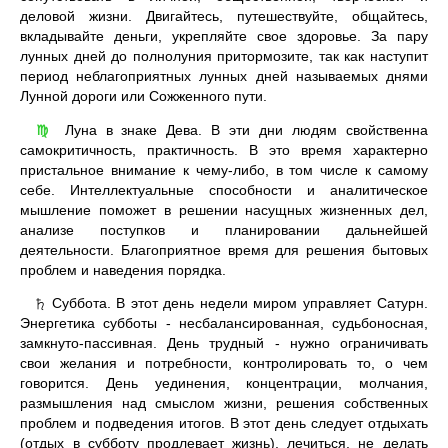
деловой жизни. Двигайтесь, путешествуйте, общайтесь,
вкладывайте деньги, укрепляйте свое здоровье. За пару
лунных дней до полнолуния притормозите, так как наступит
период неблагоприятных лунных дней называемых днями
Лунной дороги или Сожженного пути.
Луна в знаке Дева. В эти дни людям свойственна
♍
самокритичность, практичность. В это время характерно
пристальное внимание к чему-либо, в том числе к самому
себе. Интеллектуальные способности и аналитическое
мышление поможет в решении насущных жизненных дел,
анализе поступков и планировании дальнейшей
деятельности. Благоприятное время для решения бытовых
проблем и наведения порядка.
Суббота. В этот день недели миром управляет Сатурн.
♄
Энергетика субботы - несбалансированная, судьбоносная,
замкнуто-пассивная. День трудный - нужно ограничивать
свои желания и потребности, контролировать то, о чем
говорится. День уединения, концентрации, молчания,
размышления над смыслом жизни, решения собственных
проблем и подведения итогов. В этот день следует отдыхать
(отдых в субботу продлевает жизнь), лечиться, не делать