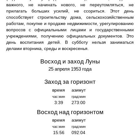
важного, не начинать нового, не переутомляться, не
прилагать больших усилий, не ссориться. Этот день
способствует строительству дома, сельскохозяйственным
работам, покупке и продаже недвижимости, урегулированию
вопросов с официальными лицами и государственными
учреждениями, получению официальных документов. Это
день воспитания детей. В субботу нельзя заниматься
делами вторника, среды и воскресенья.
Восход и заход Луны
25 апреля 1953 года
Заход за горизонт
время
азимут
час:мин
град:мин
3:39
273:00
Восход над горизонтом
время
азимут
час:мин
град:мин
15:56
092:04