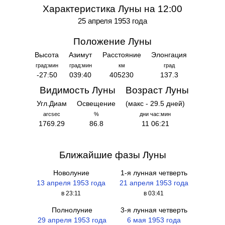
Характеристика Луны на 12:00
25 апреля 1953 года
Положение Луны
Высота
Азимут
Расстояние
Элонгация
град:мин
град:мин
км
град
-27:50
039:40
405230
137.3
Видимость Луны
Возраст Луны
Угл.Диам
Освещение
(макс - 29.5 дней)
arcsec
%
дни час:мин
1769.29
86.8
11 06:21
Ближайшие фазы Луны
Новолуние
1-я лунная четверть
13 апреля 1953 года
21 апреля 1953 года
в 23:11
в 03:41
Полнолуние
3-я лунная четверть
29 апреля 1953 года
6 мая 1953 года