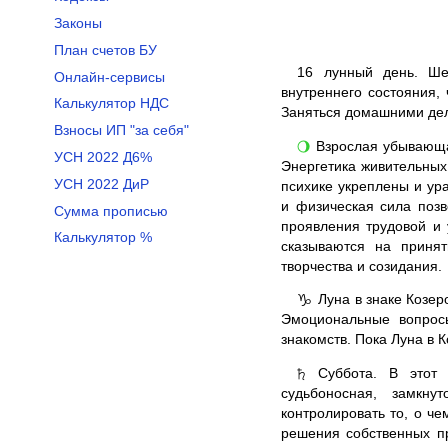
Законы
План счетов БУ
16
лунный день. Шес
Онлайн-сервисы
внутреннего состояния,
Калькулятор НДС
Заняться домашними дел
Взносы ИП "за себя"
Взрослая убывающая
🌖
УСН 2022 Д6%
Энергетика живительных
УСН 2022 ДиР
психике укреплены и ур
и физическая сила поз
Сумма прописью
проявления трудовой и 
Калькулятор %
сказываются на приня
творчества и созидания.
Луна в знаке Козер
♑
Эмоциональные вопросы
знакомств. Пока Луна в 
Суббота. В этот д
♄
судьбоносная, замкну
контролировать то, о ч
решения собственных пр