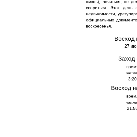
жизнь), лечиться, не д
ссориться. Этот день 
недвижимости, урегули
официальных документо
воскресенья.
Восход 
27 ию
Заход 
врем
час:ми
3:20
Восход н
врем
час:ми
21:5