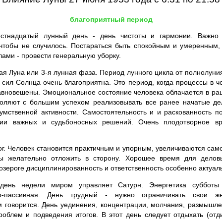
благоприятный период
тнадцатый лунный день - день чистоты и гармонии. Важно
 чтобы не случилось. Постараться быть спокойным и умеренным, 
ами - провести генеральную уборку.
 Луна или 3-я лунная фаза. Период лунного цикла от полнолуния 
 сил Солнца очень благоприятна. Это период, когда процессы в ч
авновешены. Эмоциональное состояние человека облачается в р
воляют с большим успехом реализовывать все ранее начатые де
умственной активности. Самостоятельность и и раскованность п
тии важных и судьбоносных решений. Очень плодотворное вр
ог. Человек становится практичным и упорным, увеличиваются сам
 желательно отложить в сторону. Хорошее время для деловы
Козероге дисциплинированность и ответственность особенно актуал
ень недели миром управляет Сатурн. Энергетика субботы 
то-пассивная. День трудный - нужно ограничивать свои ж
ем говорится. День уединения, концентрации, молчания, размышл
облем и подведения итогов. В этот день следует отдыхать (отд