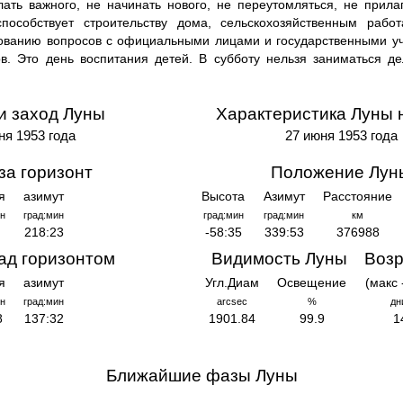
елать важного, не начинать нового, не переутомляться, не прила
способствует строительству дома, сельскохозяйственным рабо
рованию вопросов с официальными лицами и государственными у
в. Это день воспитания детей. В субботу нельзя заниматься де
и заход Луны
Характеристика Луны 
ня 1953 года
27 июня 1953 года
за горизонт
Положение Лун
я
азимут
Высота
Азимут
Расстояние
н
град:мин
град:мин
град:мин
км
218:23
-58:35
339:53
376988
ад горизонтом
Видимость Луны
Возр
я
азимут
Угл.Диам
Освещение
(макс 
н
град:мин
arcsec
%
дн
8
137:32
1901.84
99.9
1
Ближайшие фазы Луны