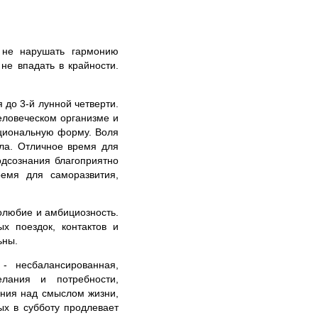
 не нарушать гармонию
не впадать в крайности.
до 3-й лунной четверти.
еловеческом организме и
ациональную форму. Воля
ла. Отличное время для
одсознания благоприятно
емя для саморазвития,
олюбие и амбициозность.
х поездок, контактов и
ьны.
- несбалансированная,
елания и потребности,
ения над смыслом жизни,
ых в субботу продлевает