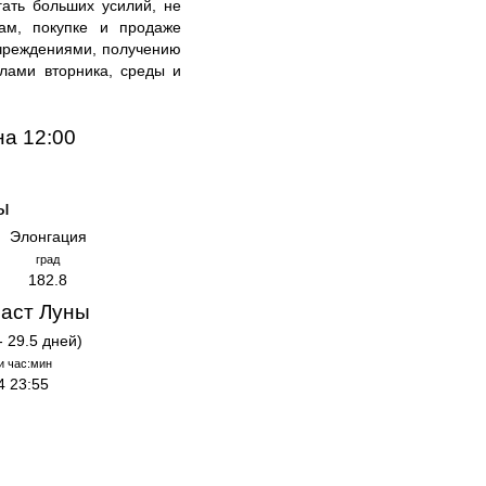
гать больших усилий, не
там, покупке и продаже
чреждениями, получению
лами вторника, среды и
на 12:00
ы
Элонгация
град
182.8
аст Луны
- 29.5 дней)
и час:мин
4 23:55