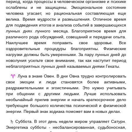
период, когда процессы в человеческом организме и психике
ослаблены и не защищены. Эмоциональное состояние
человека угасает, но рациональная составляющая еще
велика. Время мудрости и размышления. Отличное время
для подведения итогов и анализа событий в завершающихся
лунных днях лунного месяца. Благоприятное время для
различного рода обсуждений, совещаний и передачи опыта.
Наилучшее время поправить свое здоровье. Все
оздоровительные процедуры благоприятны. Физические
нагрузки должны быть умеренными. За пару лунных дней до
новолуния усильте свое внимание, так как наступит период
неблагоприятных лунных дней называемых днями Гекаты.
Луна в знаке Овен. В дни Овна трудно контролировать
♈
свои эмоции и люди становятся более активными,
раздражительными и эгоистичными. Это нужно учитывать
при общении с другими людьми. Лучше использовать
необычайный прилив энергии и начать краткосрочное дело
требующее большого количества психической и физической
энергии. Первый знак зодиака поможет вам в новых делах.
Суббота. В этот день недели миром управляет Сатурн.
♄
Энергетика субботы - несбалансированная, судьбоносная,