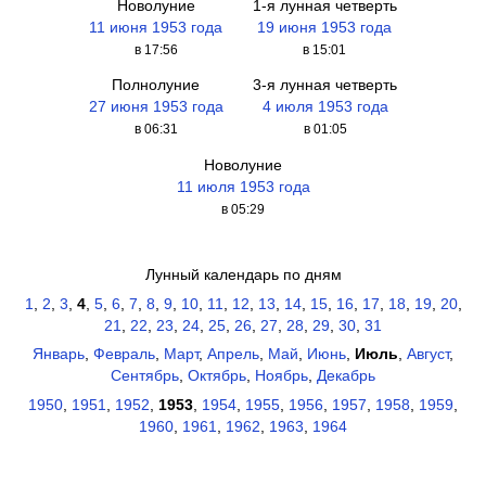
Новолуние
1-я лунная четверть
11 июня 1953 года
19 июня 1953 года
в 17:56
в 15:01
Полнолуние
3-я лунная четверть
27 июня 1953 года
4 июля 1953 года
в 06:31
в 01:05
Новолуние
11 июля 1953 года
в 05:29
Лунный календарь по дням
1
,
2
,
3
,
4
,
5
,
6
,
7
,
8
,
9
,
10
,
11
,
12
,
13
,
14
,
15
,
16
,
17
,
18
,
19
,
20
,
21
,
22
,
23
,
24
,
25
,
26
,
27
,
28
,
29
,
30
,
31
Январь
,
Февраль
,
Март
,
Апрель
,
Май
,
Июнь
,
Июль
,
Август
,
Сентябрь
,
Октябрь
,
Ноябрь
,
Декабрь
1950
,
1951
,
1952
,
1953
,
1954
,
1955
,
1956
,
1957
,
1958
,
1959
,
1960
,
1961
,
1962
,
1963
,
1964