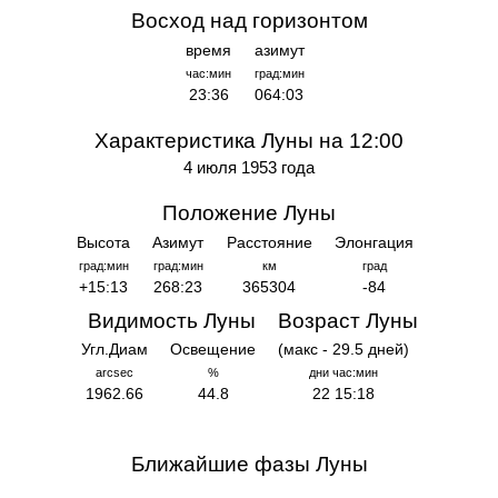
Восход над горизонтом
время
азимут
час:мин
град:мин
23:36
064:03
Характеристика Луны на 12:00
4 июля 1953 года
Положение Луны
Высота
Азимут
Расстояние
Элонгация
град:мин
град:мин
км
град
+15:13
268:23
365304
-84
Видимость Луны
Возраст Луны
Угл.Диам
Освещение
(макс - 29.5 дней)
arcsec
%
дни час:мин
1962.66
44.8
22 15:18
Ближайшие фазы Луны