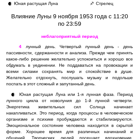
Юная растущая Луна
Стрелец
🌒
♐
Влияние Луны 9 ноября 1953 года с 11:20
по 23:59
неблагоприятный период
4
лунный день. Четвертый лунный день - день
пассивности, сдержанности и анализа. Прежде чем принять
какое-либо решение желательно успокоиться и хорошо все
обдумать в уединении. Не поддаваться на провокации и
всеми силами сохранять мир и спокойствие в душе.
Желательно отдохнуть, послушать музыку и подольше
поспать в этот сложный и запутанный день.
Юная растущая Луна или 1-я лунная фаза. Период
🌒
лунного цикла от новолуния до 1-й лунной четверти.
Энергетика живительных сил Солнца начинает
накапливаться. Это период, когда процессы в человеческом
организме и психике пробуждаются и стабилизируются.
Эмоциональное состояние человека находится в скрытой
форме. Хорошее время для различных начинаний и
общений. Творческих людей посещает вдохновение.