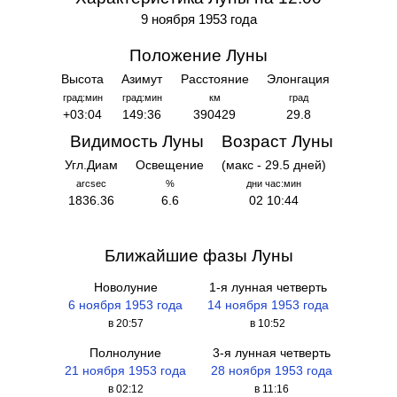
9 ноября 1953 года
Положение Луны
Высота
Азимут
Расстояние
Элонгация
град:мин
град:мин
км
град
+03:04
149:36
390429
29.8
Видимость Луны
Возраст Луны
Угл.Диам
Освещение
(макс - 29.5 дней)
arcsec
%
дни час:мин
1836.36
6.6
02 10:44
Ближайшие фазы Луны
Новолуние
1-я лунная четверть
6 ноября 1953 года
14 ноября 1953 года
в 20:57
в 10:52
Полнолуние
3-я лунная четверть
21 ноября 1953 года
28 ноября 1953 года
в 02:12
в 11:16