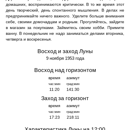
домашних, воспринимаются критически. В то же время этот
день творческий, день спонтанного мышления. В делах не
предпринимайте ничего важного. Уделите больше внимания
себе, своими домочадцам и родным. Прогуляйтесь, зайдите
в магазин за покупками. Займитесь своим хобби. Примите
ванну. В понедельник не надо заниматься делами вторника,
четверга и воскресенья.
Восход и заход Луны
9 ноября 1953 года
Восход над горизонтом
время
азимут
час:мин
град:мин
11:20
141:30
Заход за горизонт
время
азимут
час:мин
град:мин
17:23
218:11
Характеристика Луны на 12:00