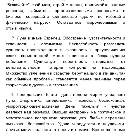
"Включайте" свой мозг, стройте планы, принимайте важные
решения, займитесь организационными вопросами в
бизнесе, совершайте финансовые сделки, не избегайте
физических нагрузок. Оставайтесь миролюбивыми и
отзывчивыми.
Луна в знаке Стрелец. Обострение чувствительности и
♐
склонности к оптимизму. Неспособность разглядеть
сущность происходящего и склонность к преувеличению
своих возможностей может привести к безрассудным
действиям. Существует вероятность оторваться от
действительности, потеряв контроль на настоящим.
Множество увлечений и страстей берут начало в эти дни, так
как обычные проблемы становятся менее значимы перед
творческим и духовным стремлением.
Понедельник. В этот день недели миром управляет
☽
Луна. Энергетика понедельника - женская, беспокойная,
умиротворяюще-пассивная. День "тяжелый" - чувства
давлеют над разумом. Эмоции настроены на поэтическое и
мечтательное восприятие окружающего. Любые перемены
вызывают беспокойство. Удачи чередуются с неудачами.
Друзья могут подвести, а недруги помочь. Все дела, кроме