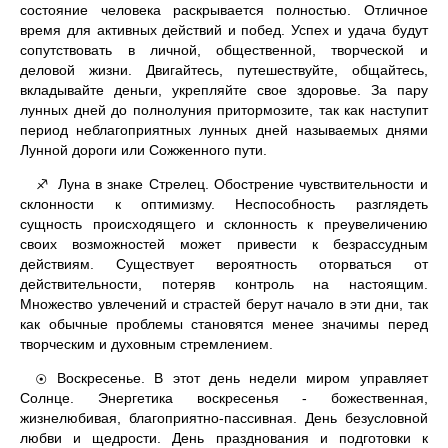
состояние человека раскрывается полностью. Отличное
время для активных действий и побед. Успех и удача будут
сопутствовать в личной, общественной, творческой и
деловой жизни. Двигайтесь, путешествуйте, общайтесь,
вкладывайте деньги, укрепляйте свое здоровье. За пару
лунных дней до полнолуния притормозите, так как наступит
период неблагоприятных лунных дней называемых днями
Лунной дороги или Сожженного пути.
Луна в знаке Стрелец. Обострение чувствительности и
♐
склонности к оптимизму. Неспособность разглядеть
сущность происходящего и склонность к преувеличению
своих возможностей может привести к безрассудным
действиям. Существует вероятность оторваться от
действительности, потеряв контроль на настоящим.
Множество увлечений и страстей берут начало в эти дни, так
как обычные проблемы становятся менее значимы перед
творческим и духовным стремлением.
Воскресенье. В этот день недели миром управляет
☉
Солнце. Энергетика воскресенья - божественная,
жизнелюбивая, благоприятно-пассивная. День безусловной
любви и щедрости. День празднования и подготовки к