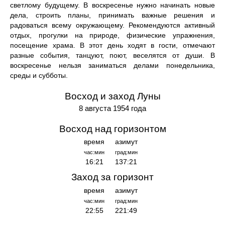
светлому будущему. В воскресенье нужно начинать новые
дела, строить планы, принимать важные решения и
радоваться всему окружающему. Рекомендуются активный
отдых, прогулки на природе, физические упражнения,
посещение храма. В этот день ходят в гости, отмечают
разные события, танцуют, поют, веселятся от души. В
воскресенье нельзя заниматься делами понедельника,
среды и субботы.
Восход и заход Луны
8 августа 1954 года
Восход над горизонтом
время
азимут
час:мин
град:мин
16:21
137:21
Заход за горизонт
время
азимут
час:мин
град:мин
22:55
221:49