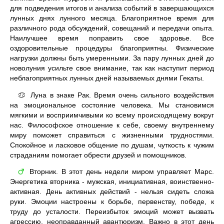
для подведения итогов и анализа событий в завершающихся
лунных днях лунного месяца. Благоприятное время для
различного рода обсуждений, совещаний и передачи опыта.
Наилучшее время поправить свое здоровье. Все
оздоровительные процедуры благоприятны. Физические
нагрузки должны быть умеренными. За пару лунных дней до
новолуния усильте свое внимание, так как наступит период
неблагоприятных лунных дней называемых днями Гекаты.
Луна в знаке Рак. Время очень сильного воздействия
♋
на эмоциональное состояние человека. Мы становимся
мягкими и восприимчивыми ко всему происходящему вокруг
нас. Философское отношение к себе, своему внутреннему
миру поможет справиться с жизненными трудностями.
Спокойное и ласковое общение по душам, чуткость к чужим
страданиям помогает обрести друзей и помощников.
Вторник. В этот день недели миром управляет Марс.
♂
Энергетика вторника - мужская, инициативная, воинственно-
активная. День активных действий - нельзя сидеть сложа
руки. Эмоции настроены к борьбе, первенству, победе, к
труду до усталости. Переизбыток эмоций может вызвать
агрессию, неоправданный авантюризм. Важно в этот день