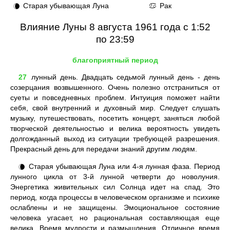
Старая убывающая Луна
Рак
🌘
♋
Влияние Луны 8 августа 1961 года с 1:52
по 23:59
благоприятный период
27
лунный день. Двадцать седьмой лунный день - день
созерцания возвышенного. Очень полезно отстраниться от
суеты и повседневных проблем. Интуиция поможет найти
себя, свой внутренний и духовный мир. Следует слушать
музыку, путешествовать, посетить концерт, заняться любой
творческой деятельностью и велика вероятность увидеть
долгожданный выход из ситуации требующей разрешения.
Прекрасный день для передачи знаний другим людям.
Старая убывающая Луна или 4-я лунная фаза. Период
🌘
лунного цикла от 3-й лунной четверти до новолуния.
Энергетика живительных сил Солнца идет на спад. Это
период, когда процессы в человеческом организме и психике
ослаблены и не защищены. Эмоциональное состояние
человека угасает, но рациональная составляющая еще
велика. Время мудрости и размышления. Отличное время