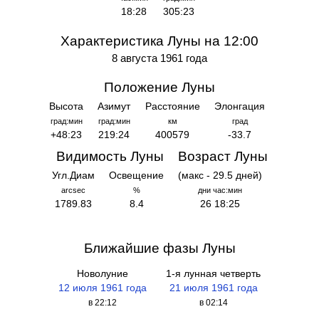
18:28
305:23
Характеристика Луны на 12:00
8 августа 1961 года
Положение Луны
Высота
Азимут
Расстояние
Элонгация
град:мин
град:мин
км
град
+48:23
219:24
400579
-33.7
Видимость Луны
Возраст Луны
Угл.Диам
Освещение
(макс - 29.5 дней)
arcsec
%
дни час:мин
1789.83
8.4
26 18:25
Ближайшие фазы Луны
Новолуние
1-я лунная четверть
12 июля 1961 года
21 июля 1961 года
в 22:12
в 02:14