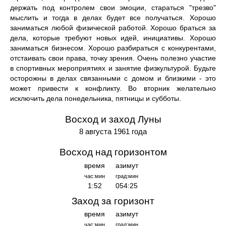
держать под контролем свои эмоции, стараться "трезво"
мыслить и тогда в делах будет все получаться. Хорошо
заниматься любой физической работой. Хорошо браться за
дела, которые требуют новых идей, инициативы. Хорошо
заниматься бизнесом. Хорошо разбираться с конкурентами,
отстаивать свои права, точку зрения. Очень полезно участие
в спортивных мероприятиях и занятие физкультурой. Будьте
осторожны в делах связанными с домом и близкими - это
может привести к конфликту. Во вторник желательно
исключить дела понедельника, пятницы и субботы.
Восход и заход Луны
8 августа 1961 года
Восход над горизонтом
время
азимут
час:мин
град:мин
1:52
054:25
Заход за горизонт
время
азимут
час:мин
град:мин