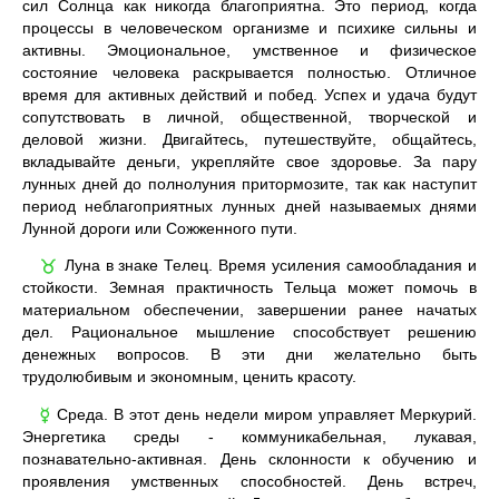
сил Солнца как никогда благоприятна. Это период, когда
процессы в человеческом организме и психике сильны и
активны. Эмоциональное, умственное и физическое
состояние человека раскрывается полностью. Отличное
время для активных действий и побед. Успех и удача будут
сопутствовать в личной, общественной, творческой и
деловой жизни. Двигайтесь, путешествуйте, общайтесь,
вкладывайте деньги, укрепляйте свое здоровье. За пару
лунных дней до полнолуния притормозите, так как наступит
период неблагоприятных лунных дней называемых днями
Лунной дороги или Сожженного пути.
Луна в знаке Телец. Время усиления самообладания и
♉
стойкости. Земная практичность Тельца может помочь в
материальном обеспечении, завершении ранее начатых
дел. Рациональное мышление способствует решению
денежных вопросов. В эти дни желательно быть
трудолюбивым и экономным, ценить красоту.
Среда. В этот день недели миром управляет Меркурий.
☿
Энергетика среды - коммуникабельная, лукавая,
познавательно-активная. День склонности к обучению и
проявления умственных способностей. День встреч,