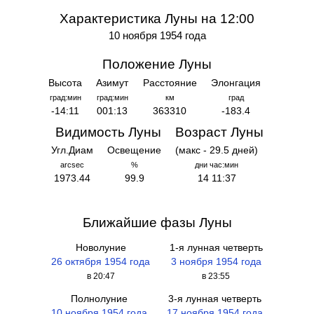
Характеристика Луны на 12:00
10 ноября 1954 года
Положение Луны
Высота
Азимут
Расстояние
Элонгация
град:мин
град:мин
км
град
-14:11
001:13
363310
-183.4
Видимость Луны
Возраст Луны
Угл.Диам
Освещение
(макс - 29.5 дней)
arcsec
%
дни час:мин
1973.44
99.9
14 11:37
Ближайшие фазы Луны
Новолуние
1-я лунная четверть
26 октября 1954 года
3 ноября 1954 года
в 20:47
в 23:55
Полнолуние
3-я лунная четверть
10 ноября 1954 года
17 ноября 1954 года