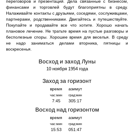
переговоров и презентаций. Дела связанные с бизнесом,
финансами и торговлей будут благоприятны в среду.
Налаживайте контакты с друзьями, соседями, сослуживцами,
партнерами, родственниками. Двигайтесь и путешествуйте.
Покупайте и продавайте все что хотите. Хорошо начать
плановое лечение. Не тратьте время на пустые разговоры и
бесполезные споры. Хорошее время для веселья. В среду
не надо заниматься делами вторника, пятницы и
воскресенья.
Восход и заход Луны
10 ноября 1954 года
Заход за горизонт
время
азимут
час:мин
град:мин
7:45
305:17
Восход над горизонтом
время
азимут
час:мин
град:мин
15:53
051:47