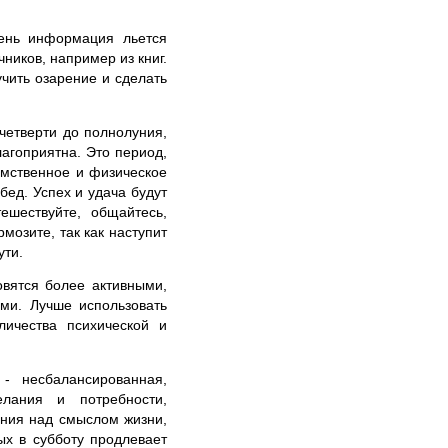
ень информация льется
иков, например из книг.
чить озарение и сделать
четверти до полнолуния,
агоприятна. Это период,
умственное и физическое
бед. Успех и удача будут
ешествуйте, общайтесь,
мозите, так как наступит
ути.
вятся более активными,
ми. Лучше использовать
ичества психической и
- несбалансированная,
елания и потребности,
ения над смыслом жизни,
ых в субботу продлевает