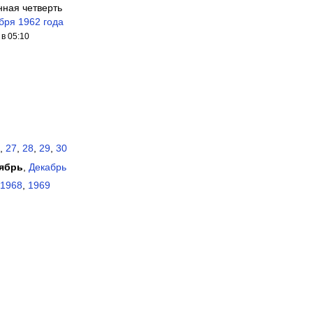
нная четверть
бря 1962 года
в 05:10
,
27
,
28
,
29
,
30
ябрь
,
Декабрь
1968
,
1969