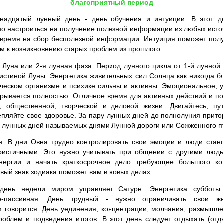
благоприятный период
надцатый лунный день - день обучения и интуиции. В этот д
о настроиться на получение полезной информации из любых источн
 время на сбор бесполезной информации. Интуиция поможет полу
ым к возникновению старых проблем из прошлого.
уна или 2-я лунная фаза. Период лунного цикла от 1-й лунной 
истиной Луны. Энергетика живительных сил Солнца как никогда бл
еческом организме и психике сильны и активны. Эмоциональное, 
рывается полностью. Отличное время для активных действий и по
й, общественной, творческой и деловой жизни. Двигайтесь, пут
епляйте свое здоровье. За пару лунных дней до полнолуния притор
 лунных дней называемых днями Лунной дороги или Сожженного п
. В дни Овна трудно контролировать свои эмоции и люди стано
оистичными. Это нужно учитывать при общении с другими людь
нергии и начать краткосрочное дело требующее большого кол
вый знак зодиака поможет вам в новых делах.
ень недели миром управляет Сатурн. Энергетика субботы 
то-пассивная. День трудный - нужно ограничивать свои ж
ем говорится. День уединения, концентрации, молчания, размышл
облем и подведения итогов. В этот день следует отдыхать (отд