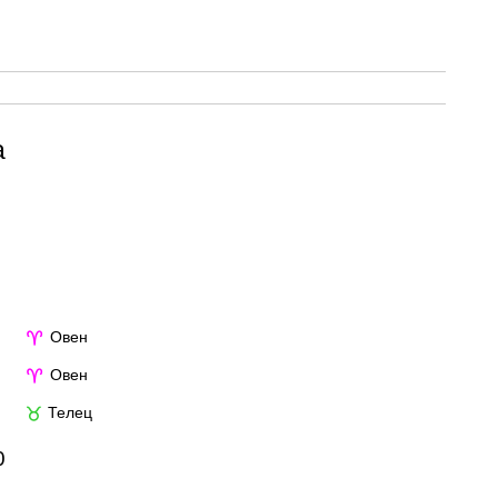
а
Овен
♈
Овен
♈
Телец
♉
0