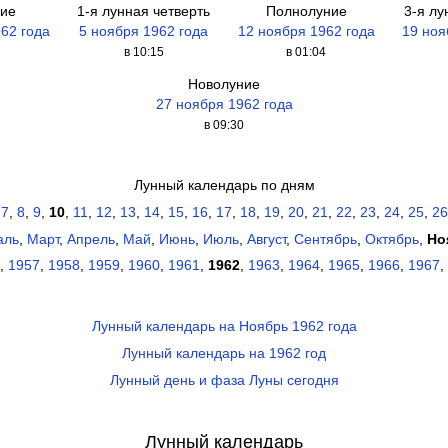
ие
1-я лунная четверть
Полнолуние
3-я лу
962 года
5 ноября 1962 года
12 ноября 1962 года
19 ноя
в 10:15
в 01:04
Новолуние
27 ноября 1962 года
в 09:30
Лунный календарь по дням
,
7
,
8
,
9
,
10
,
11
,
12
,
13
,
14
,
15
,
16
,
17
,
18
,
19
,
20
,
21
,
22
,
23
,
24
,
25
,
26
аль
,
Март
,
Апрель
,
Май
,
Июнь
,
Июль
,
Август
,
Сентябрь
,
Октябрь
,
Но
,
1957
,
1958
,
1959
,
1960
,
1961
,
1962
,
1963
,
1964
,
1965
,
1966
,
1967
,
Лунный календарь на Ноябрь 1962 года
Лунный календарь на 1962 год
Лунный день и фаза Луны сегодня
Лунный календарь