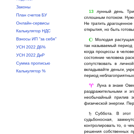
Законы
13
лунный день. Три
План счетов БУ
сплошным потоком. Нужн
Онлайн-сервисы
Не тратить драгоценное
открытия, но быть готов
Калькулятор НДС
Взносы ИП "за себя"
Молодая растущая Л
🌔
так называемый период 
УСН 2022 Д6%
когда процессы в челов
УСН 2022 ДиР
состояние человека раск
Сумма прописью
сопутствовать в лично
вкладывайте деньги, укр
Калькулятор %
период неблагоприятных
Луна в знаке Овен
♈
раздражительными и эг
необычайный прилив э
физической энергии. Пер
Суббота. В этот д
♄
судьбоносная, замкну
контролировать то, о ч
решения собственных пр