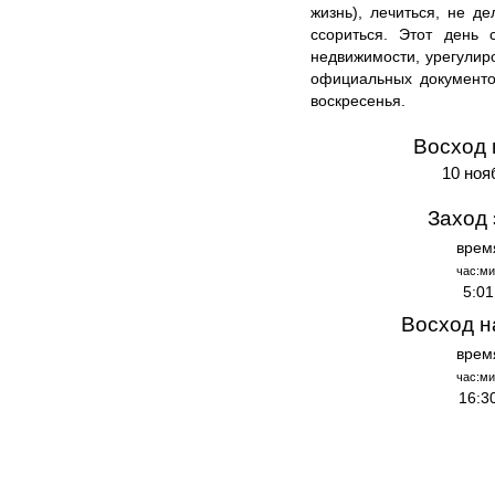
жизнь), лечиться, не д
ссориться. Этот день 
недвижимости, урегули
официальных документо
воскресенья.
Восход 
10 ноя
Заход 
врем
час:ми
5:01
Восход н
врем
час:ми
16:3