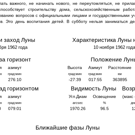
елать важного, не начинать нового, не переутомляться, не прила
способствует строительству дома, сельскохозяйственным рабо
рованию вопросов с официальными лицами и государственными у
в. Это день воспитания детей. В субботу нельзя заниматься де
и заход Луны
Характеристика Луны 
бря 1962 года
10 ноября 1962 год
за горизонт
Положение Лун
я
азимут
Высота
Азимут
Расстояние
н
град:мин
град:мин
град:мин
км
276:10
-27:39
017:55
363895
ад горизонтом
Видимость Луны
Возр
я
азимут
Угл.Диам
Освещение
(макс 
н
град:мин
arcsec
%
дн
0
079:01
1970.26
96.5
1
Ближайшие фазы Луны