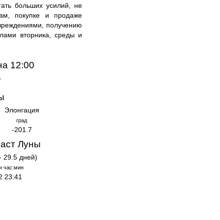
гать больших усилий, не
там, покупке и продаже
чреждениями, получению
лами вторника, среды и
на 12:00
а
ы
Элонгация
град
-201.7
аст Луны
- 29.5 дней)
и час:мин
2 23:41