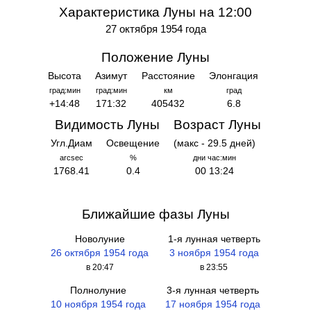
Характеристика Луны на 12:00
27 октября 1954 года
Положение Луны
Высота
Азимут
Расстояние
Элонгация
град:мин
град:мин
км
град
+14:48
171:32
405432
6.8
Видимость Луны
Возраст Луны
Угл.Диам
Освещение
(макс - 29.5 дней)
arcsec
%
дни час:мин
1768.41
0.4
00 13:24
Ближайшие фазы Луны
Новолуние
1-я лунная четверть
26 октября 1954 года
3 ноября 1954 года
в 20:47
в 23:55
Полнолуние
3-я лунная четверть
10 ноября 1954 года
17 ноября 1954 года