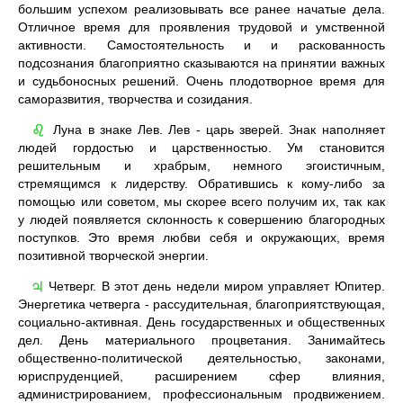
большим успехом реализовывать все ранее начатые дела.
Отличное время для проявления трудовой и умственной
активности. Самостоятельность и и раскованность
подсознания благоприятно сказываются на принятии важных
и судьбоносных решений. Очень плодотворное время для
саморазвития, творчества и созидания.
Луна в знаке Лев. Лев - царь зверей. Знак наполняет
♌
людей гордостью и царственностью. Ум становится
решительным и храбрым, немного эгоистичным,
стремящимся к лидерству. Обратившись к кому-либо за
помощью или советом, мы скорее всего получим их, так как
у людей появляется склонность к совершению благородных
поступков. Это время любви себя и окружающих, время
позитивной творческой энергии.
Четверг. В этот день недели миром управляет Юпитер.
♃
Энергетика четверга - рассудительная, благоприятствующая,
социально-активная. День государственных и общественных
дел. День материального процветания. Занимайтесь
общественно-политической деятельностью, законами,
юриспруденцией, расширением сфер влияния,
администрированием, профессиональным продвижением.