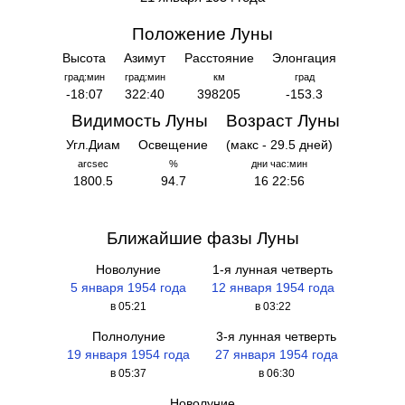
Положение Луны
Высота
Азимут
Расстояние
Элонгация
град:мин
град:мин
км
град
-18:07
322:40
398205
-153.3
Видимость Луны
Возраст Луны
Угл.Диам
Освещение
(макс - 29.5 дней)
arcsec
%
дни час:мин
1800.5
94.7
16 22:56
Ближайшие фазы Луны
Новолуние
1-я лунная четверть
5 января 1954 года
12 января 1954 года
в 05:21
в 03:22
Полнолуние
3-я лунная четверть
19 января 1954 года
27 января 1954 года
в 05:37
в 06:30
Новолуние