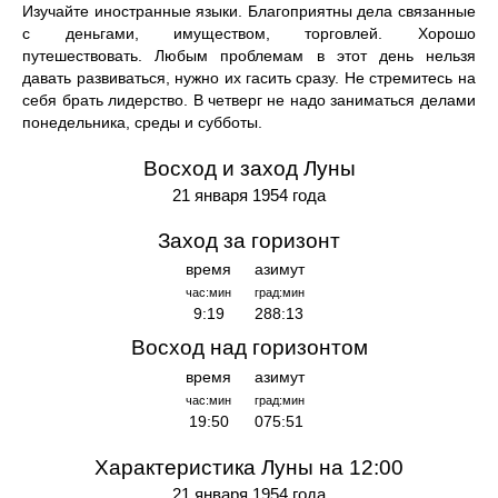
Изучайте иностранные языки. Благоприятны дела связанные
с деньгами, имуществом, торговлей. Хорошо
путешествовать. Любым проблемам в этот день нельзя
давать развиваться, нужно их гасить сразу. Не стремитесь на
себя брать лидерство. В четверг не надо заниматься делами
понедельника, среды и субботы.
Восход и заход Луны
21 января 1954 года
Заход за горизонт
время
азимут
час:мин
град:мин
9:19
288:13
Восход над горизонтом
время
азимут
час:мин
град:мин
19:50
075:51
Характеристика Луны на 12:00
21 января 1954 года