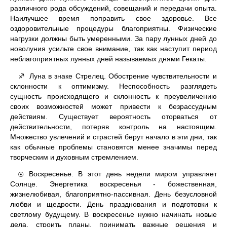
различного рода обсуждений, совещаний и передачи опыта.
Наилучшее время поправить свое здоровье. Все
оздоровительные процедуры благоприятны. Физические
нагрузки должны быть умеренными. За пару лунных дней до
новолуния усильте свое внимание, так как наступит период
неблагоприятных лунных дней называемых днями Гекаты.
Луна в знаке Стрелец. Обострение чувствительности и
♐
склонности к оптимизму. Неспособность разглядеть
сущность происходящего и склонность к преувеличению
своих возможностей может привести к безрассудным
действиям. Существует вероятность оторваться от
действительности, потеряв контроль на настоящим.
Множество увлечений и страстей берут начало в эти дни, так
как обычные проблемы становятся менее значимы перед
творческим и духовным стремлением.
Воскресенье. В этот день недели миром управляет
☉
Солнце. Энергетика воскресенья - божественная,
жизнелюбивая, благоприятно-пассивная. День безусловной
любви и щедрости. День празднования и подготовки к
светлому будущему. В воскресенье нужно начинать новые
дела, строить планы, принимать важные решения и