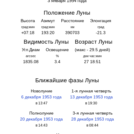
3 января 1954 года
Положение Луны
Высота
Азимут
Расстояние
Элонгация
град:мин
град:мин
км
град
+07:18
193:20
390703
-21.3
Видимость Луны
Возраст Луны
Угл.Диам
Освещение
(макс - 29.5 дней)
arcsec
%
дни час:мин
1835.08
3.4
27 18:51
Ближайшие фазы Луны
Новолуние
1-я лунная четверть
6 декабря 1953 года
13 декабря 1953 года
в 13:47
в 19:30
Полнолуние
3-я лунная четверть
20 декабря 1953 года
28 декабря 1953 года
в 14:43
в 08:44