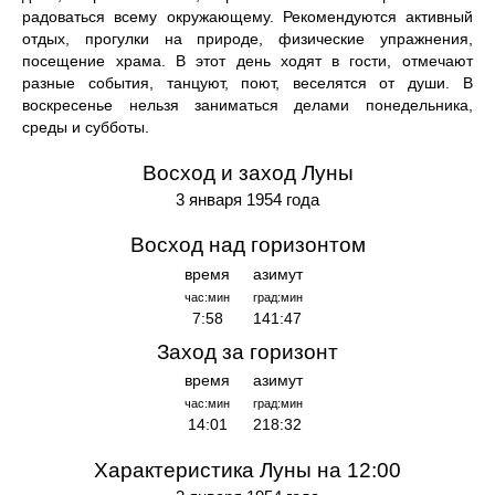
радоваться всему окружающему. Рекомендуются активный
отдых, прогулки на природе, физические упражнения,
посещение храма. В этот день ходят в гости, отмечают
разные события, танцуют, поют, веселятся от души. В
воскресенье нельзя заниматься делами понедельника,
среды и субботы.
Восход и заход Луны
3 января 1954 года
Восход над горизонтом
время
азимут
час:мин
град:мин
7:58
141:47
Заход за горизонт
время
азимут
час:мин
град:мин
14:01
218:32
Характеристика Луны на 12:00