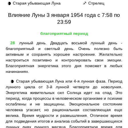
Старая убывающая Луна
Стрелец
🌘
♐
Влияние Луны 3 января 1954 года с 7:58 по
23:59
благоприятный период
28
лунный день. Двадцать восьмой лунный день -
благоприятный и светлый день. Очень полезно быть
активным и сохранять хорошее настроение. Желательно
настроиться позитивно и контролировать свои эмоции.
Благоприятная энергетика этого дня поможет в любых
начинаниях.
Старая убывающая Луна или 4-я лунная фаза. Период
🌘
лунного цикла от 3-й лунной четверти до новолуния.
Энергетика живительных сил Солнца идет на спад. Это
период, когда процессы в человеческом организме и психике
ослаблены и не защищены. Эмоциональное состояние
человека угасает, но рациональная составляющая еще
велика. Время мудрости и размышления. Отличное время
для подведения итогов и анализа событий в завершающихся
лунных днях лунного месяца. Благоприятное время для