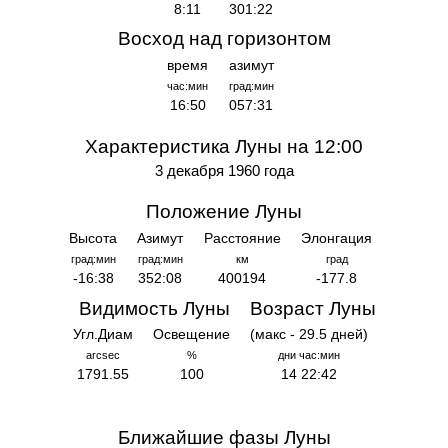
8:11
301:22
Восход над горизонтом
время
азимут
час:мин
град:мин
16:50
057:31
Характеристика Луны на 12:00
3 декабря 1960 года
Положение Луны
Высота
Азимут
Расстояние
Элонгация
град:мин
град:мин
км
град
-16:38
352:08
400194
-177.8
Видимость Луны
Возраст Луны
Угл.Диам
Освещение
(макс - 29.5 дней)
arcsec
%
дни час:мин
1791.55
100
14 22:42
Ближайшие фазы Луны