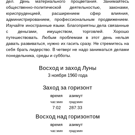
дел. День материального процветания. Занимайтесь
общественно-политической деятельностью, законами,
юриспруденцией, расширением сфер влияния,
администрированием, профессиональным продвижением.
Изучайте иностранные языки. Благоприятны дела связанные
с деньгами, имуществом, торговлей. Хорошо
путешествовать. Любым проблемам в этот день нельзя
давать развиваться, нужно их гасить сразу. Не стремитесь на
себя брать лидерство. В четверг не надо заниматься делами
понедельника, среды и субботы.
Восход и заход Луны
3 ноября 1960 года
Заход за горизонт
время
азимут
час:мин
град:мин
7:02
287:33
Восход над горизонтом
время
азимут
час:мин
град:мин