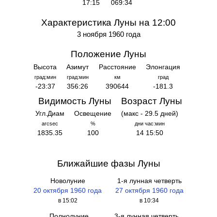
17:15
069:34
Характеристика Луны на 12:00
3 ноября 1960 года
Положение Луны
Высота
Азимут
Расстояние
Элонгация
град:мин
град:мин
км
град
-23:37
356:26
390644
-181.3
Видимость Луны
Возраст Луны
Угл.Диам
Освещение
(макс - 29.5 дней)
arcsec
%
дни час:мин
1835.35
100
14 15:50
Ближайшие фазы Луны
Новолуние
1-я лунная четверть
20 октября 1960 года
27 октября 1960 года
в 15:02
в 10:34
Полнолуние
3-я лунная четверть