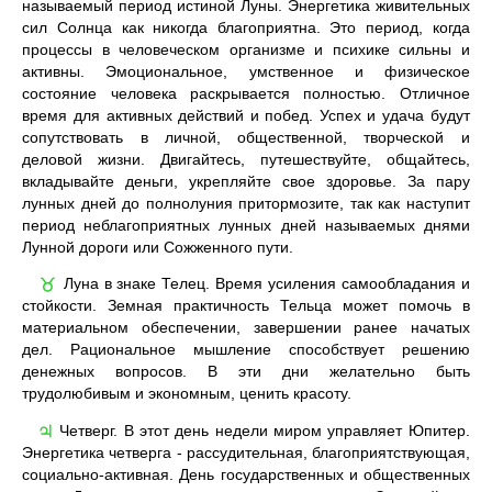
называемый период истиной Луны. Энергетика живительных
сил Солнца как никогда благоприятна. Это период, когда
процессы в человеческом организме и психике сильны и
активны. Эмоциональное, умственное и физическое
состояние человека раскрывается полностью. Отличное
время для активных действий и побед. Успех и удача будут
сопутствовать в личной, общественной, творческой и
деловой жизни. Двигайтесь, путешествуйте, общайтесь,
вкладывайте деньги, укрепляйте свое здоровье. За пару
лунных дней до полнолуния притормозите, так как наступит
период неблагоприятных лунных дней называемых днями
Лунной дороги или Сожженного пути.
Луна в знаке Телец. Время усиления самообладания и
♉
стойкости. Земная практичность Тельца может помочь в
материальном обеспечении, завершении ранее начатых
дел. Рациональное мышление способствует решению
денежных вопросов. В эти дни желательно быть
трудолюбивым и экономным, ценить красоту.
Четверг. В этот день недели миром управляет Юпитер.
♃
Энергетика четверга - рассудительная, благоприятствующая,
социально-активная. День государственных и общественных