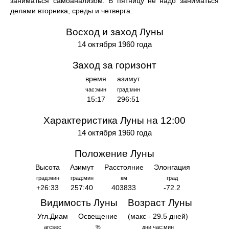
заниматься самоанализом. В пятницу не надо заниматься
делами вторника, среды и четверга.
Восход и заход Луны
14 октября 1960 года
Заход за горизонт
время
азимут
час:мин
град:мин
15:17
296:51
Характеристика Луны на 12:00
14 октября 1960 года
Положение Луны
Высота
Азимут
Расстояние
Элонгация
град:мин
град:мин
км
град
+26:33
257:40
403833
-72.2
Видимость Луны
Возраст Луны
Угл.Диам
Освещение
(макс - 29.5 дней)
arcsec
%
дни час:мин