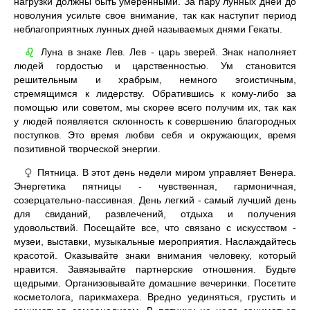
нагрузки должны быть умеренными. За пару лунных дней до
новолуния усильте свое внимание, так как наступит период
неблагоприятных лунных дней называемых днями Гекаты.
Луна в знаке Лев. Лев - царь зверей. Знак наполняет
♌
людей гордостью и царственностью. Ум становится
решительным и храбрым, немного эгоистичным,
стремящимся к лидерству. Обратившись к кому-либо за
помощью или советом, мы скорее всего получим их, так как
у людей появляется склонность к совершению благородных
поступков. Это время любви себя и окружающих, время
позитивной творческой энергии.
Пятница. В этот день недели миром управляет Венера.
♀
Энергетика пятницы - чувственная, гармоничная,
созерцательно-пассивная. День легкий - самый лучший день
для свиданий, развлечений, отдыха и получения
удовольствий. Посещайте все, что связано с искусством -
музеи, выставки, музыкальные мероприятия. Наслаждайтесь
красотой. Оказывайте знаки внимания человеку, который
нравится. Завязывайте партнерские отношения. Будьте
щедрыми. Организовывайте домашние вечеринки. Посетите
косметолога, парикмахера. Вредно уединяться, грустить и