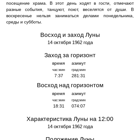
посещение храма. В этот день ходят в гости, отмечают
разные события, танцуют, поют, веселятся от души. В
воскресенье нельзя заниматься делами понедельника,
среды и субботы.
Восход и заход Луны
14 октября 1962 года
Заход за горизонт
время
азимут
час:мин
град:мин
7:37
281:31
Восход над горизонтом
время
азимут
час:мин
град:мин
18:31
074:07
Характеристика Луны на 12:00
14 октября 1962 года
Положение Луны