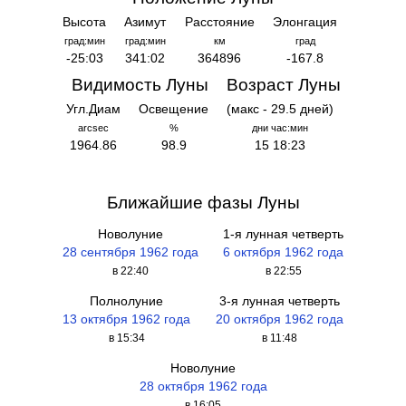
Высота
Азимут
Расстояние
Элонгация
град:мин
град:мин
км
град
-25:03
341:02
364896
-167.8
Видимость Луны
Возраст Луны
Угл.Диам
Освещение
(макс - 29.5 дней)
arcsec
%
дни час:мин
1964.86
98.9
15 18:23
Ближайшие фазы Луны
Новолуние
1-я лунная четверть
28 сентября 1962 года
6 октября 1962 года
в 22:40
в 22:55
Полнолуние
3-я лунная четверть
13 октября 1962 года
20 октября 1962 года
в 15:34
в 11:48
Новолуние
28 октября 1962 года
в 16:05