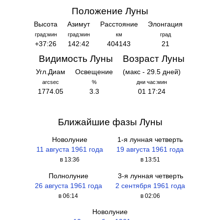
Положение Луны
Высота
Азимут
Расстояние
Элонгация
град:мин
град:мин
км
град
+37:26
142:42
404143
21
Видимость Луны
Возраст Луны
Угл.Диам
Освещение
(макс - 29.5 дней)
arcsec
%
дни час:мин
1774.05
3.3
01 17:24
Ближайшие фазы Луны
Новолуние
1-я лунная четверть
11 августа 1961 года
19 августа 1961 года
в 13:36
в 13:51
Полнолуние
3-я лунная четверть
26 августа 1961 года
2 сентября 1961 года
в 06:14
в 02:06
Новолуние