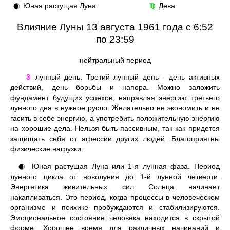
Юная растущая Луна
Дева
🌒
♍
Влияние Луны 13 августа 1961 года с 6:52
по 23:59
нейтральный период
3
лунный день. Третий лунный день - день активных
действий, день борьбы и напора. Можно заложить
фундамент будущих успехов, направляя энергию третьего
лунного дня в нужное русло. Желательно не экономить и не
гасить в себе энергию, а употребить положительную энергию
на хорошие дела. Нельзя быть пассивным, так как придется
защищать себя от агрессии других людей. Благоприятны
физические нагрузки.
Юная растущая Луна или 1-я лунная фаза. Период
🌒
лунного цикла от новолуния до 1-й лунной четверти.
Энергетика живительных сил Солнца начинает
накапливаться. Это период, когда процессы в человеческом
организме и психике пробуждаются и стабилизируются.
Эмоциональное состояние человека находится в скрытой
форме. Хорошее время для различных начинаний и