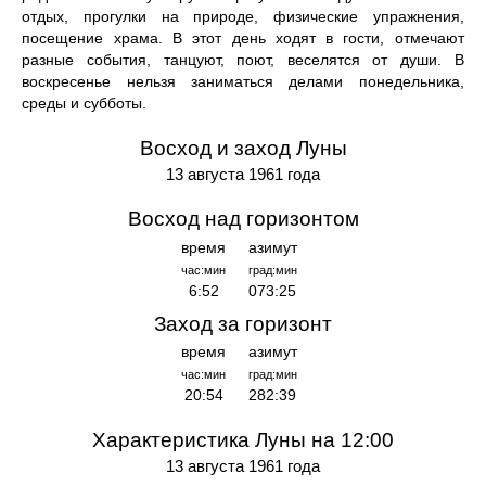
отдых, прогулки на природе, физические упражнения,
посещение храма. В этот день ходят в гости, отмечают
разные события, танцуют, поют, веселятся от души. В
воскресенье нельзя заниматься делами понедельника,
среды и субботы.
Восход и заход Луны
13 августа 1961 года
Восход над горизонтом
время
азимут
час:мин
град:мин
6:52
073:25
Заход за горизонт
время
азимут
час:мин
град:мин
20:54
282:39
Характеристика Луны на 12:00
13 августа 1961 года