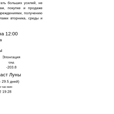
гать больших усилий, не
там, покупке и продаже
чреждениями, получению
лами вторника, среды и
на 12:00
а
ы
Элонгация
град
-203.8
аст Луны
- 29.5 дней)
и час:мин
2 19:28