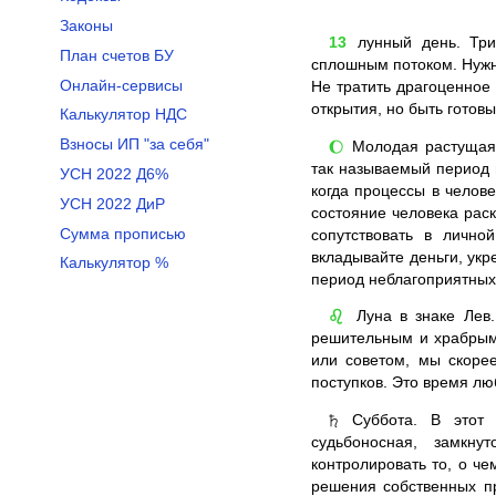
Законы
13
лунный день. Три
План счетов БУ
сплошным потоком. Нужн
Онлайн-сервисы
Не тратить драгоценное
открытия, но быть готов
Калькулятор НДС
Взносы ИП "за себя"
Молодая растущая Л
🌔
так называемый период 
УСН 2022 Д6%
когда процессы в челов
УСН 2022 ДиР
состояние человека раск
Сумма прописью
сопутствовать в лично
вкладывайте деньги, укр
Калькулятор %
период неблагоприятных
Луна в знаке Лев.
♌
решительным и храбрым
или советом, мы скоре
поступков. Это время лю
Суббота. В этот д
♄
судьбоносная, замкну
контролировать то, о ч
решения собственных пр