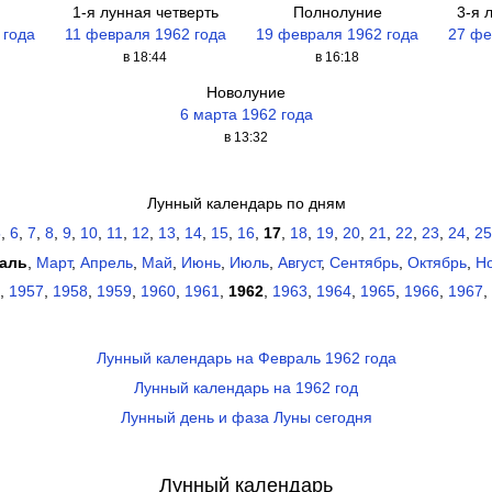
1-я лунная четверть
Полнолуние
3-я 
 года
11 февраля 1962 года
19 февраля 1962 года
27 фе
в 18:44
в 16:18
Новолуние
6 марта 1962 года
в 13:32
Лунный календарь по дням
5
,
6
,
7
,
8
,
9
,
10
,
11
,
12
,
13
,
14
,
15
,
16
,
17
,
18
,
19
,
20
,
21
,
22
,
23
,
24
,
25
аль
,
Март
,
Апрель
,
Май
,
Июнь
,
Июль
,
Август
,
Сентябрь
,
Октябрь
,
Н
,
1957
,
1958
,
1959
,
1960
,
1961
,
1962
,
1963
,
1964
,
1965
,
1966
,
1967
,
Лунный календарь на Февраль 1962 года
Лунный календарь на 1962 год
Лунный день и фаза Луны сегодня
Лунный календарь