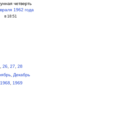
лунная четверть
враля 1962 года
в 18:51
,
26
,
27
,
28
оябрь
,
Декабрь
1968
,
1969