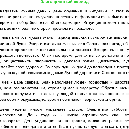
благоприятный период
надцатый лунный день - день обучения и интуиции. В этот д
о настроиться на получение полезной информации из любых источн
 время на сбор бесполезной информации. Интуиция поможет полу
ым к возникновению старых проблем из прошлого.
уна или 2-я лунная фаза. Период лунного цикла от 1-й лунной 
истиной Луны. Энергетика живительных сил Солнца как никогда бл
еческом организме и психике сильны и активны. Эмоциональное, 
рывается полностью. Отличное время для активных действий и по
й, общественной, творческой и деловой жизни. Двигайтесь, пут
епляйте свое здоровье. За пару лунных дней до полнолуния притор
 лунных дней называемых днями Лунной дороги или Сожженного п
 Лев - царь зверей. Знак наполняет людей гордостью и царств
, немного эгоистичным, стремящимся к лидерству. Обратившись 
е всего получим их, так как у людей появляется склонность к 
бви себя и окружающих, время позитивной творческой энергии.
ень недели миром управляет Сатурн. Энергетика субботы 
то-пассивная. День трудный - нужно ограничивать свои ж
ем говорится. День уединения, концентрации, молчания, размышл
облем и подведения итогов. В этот день следует отдыхать (отд