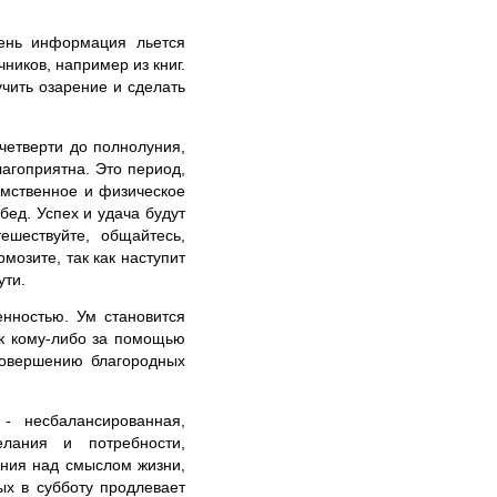
ень информация льется
иков, например из книг.
чить озарение и сделать
четверти до полнолуния,
агоприятна. Это период,
умственное и физическое
бед. Успех и удача будут
ешествуйте, общайтесь,
мозите, так как наступит
ути.
енностью. Ум становится
к кому-либо за помощью
совершению благородных
- несбалансированная,
елания и потребности,
ения над смыслом жизни,
ых в субботу продлевает