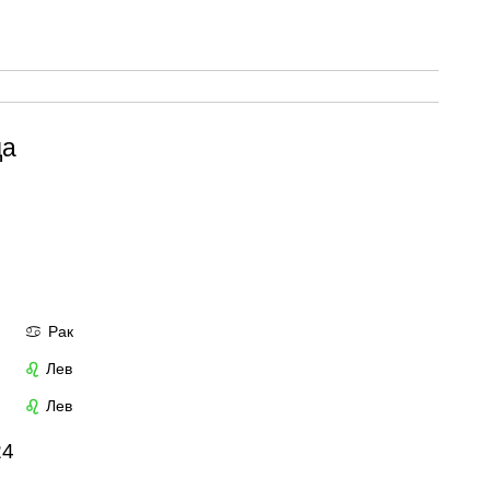
да
Рак
♋
Лев
♌
Лев
♌
24