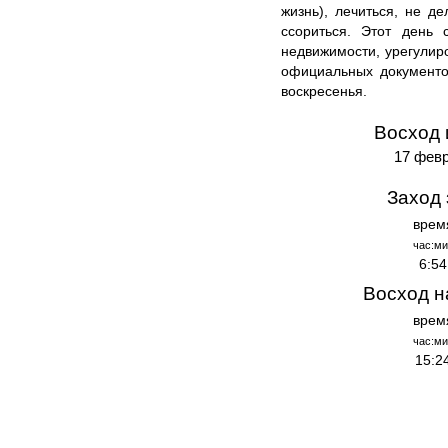
жизнь), лечиться, не д
ссориться. Этот день 
недвижимости, урегули
официальных документо
воскресенья.
Восход 
17 февр
Заход 
врем
час:ми
6:54
Восход н
врем
час:ми
15:2