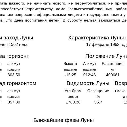
елать важного, не начинать нового, не переутомляться, не прила
способствует строительству дома, сельскохозяйственным рабо
рованию вопросов с официальными лицами и государственными у
в. Это день воспитания детей. В субботу нельзя заниматься де
и заход Луны
Характеристика Луны 
аля 1962 года
17 февраля 1962 год
за горизонт
Положение Лун
я
азимут
Высота
Азимут
Расстояние
н
град:мин
град:мин
град:мин
км
303:50
-15:25
012:46
400681
ад горизонтом
Видимость Луны
Возр
я
азимут
Угл.Диам
Освещение
(макс 
н
град:мин
arcsec
%
дн
4
057:30
1789.38
95.7
1
Ближайшие фазы Луны