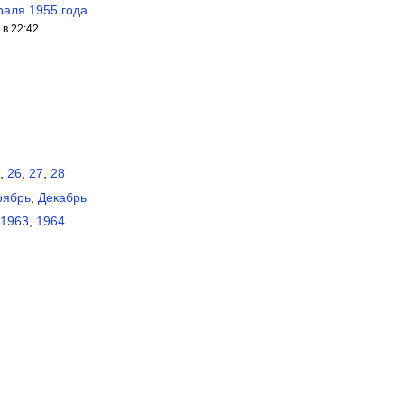
раля 1955 года
в 22:42
,
26
,
27
,
28
оябрь
,
Декабрь
1963
,
1964