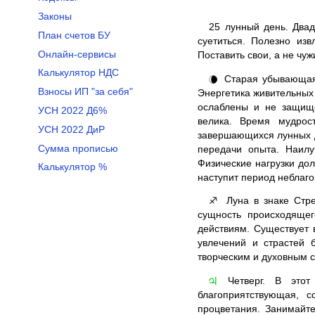
Законы
25
лунный день. Двад
План счетов БУ
суетиться. Полезно из
Онлайн-сервисы
Поставить свои, а не чу
Калькулятор НДС
Старая убывающая 
🌘
Взносы ИП "за себя"
Энергетика живительных 
ослаблены и не защище
УСН 2022 Д6%
велика. Время мудрос
УСН 2022 ДиР
завершающихся лунных д
Сумма прописью
передачи опыта. Наилу
Физические нагрузки до
Калькулятор %
наступит период неблаг
Луна в знаке Стре
♐
сущность происходящег
действиям. Существует 
увлечений и страстей 
творческим и духовным 
Четверг. В этот 
♃
благоприятствующая, с
процветания. Занимайт