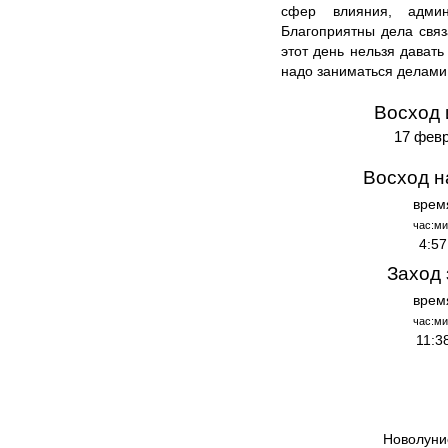
сфер влияния, админ
Благоприятны дела свя
этот день нельзя давать
надо заниматься делами
Восход 
17 февр
Восход н
врем
час:ми
4:57
Заход 
врем
час:ми
11:3
Новолуни