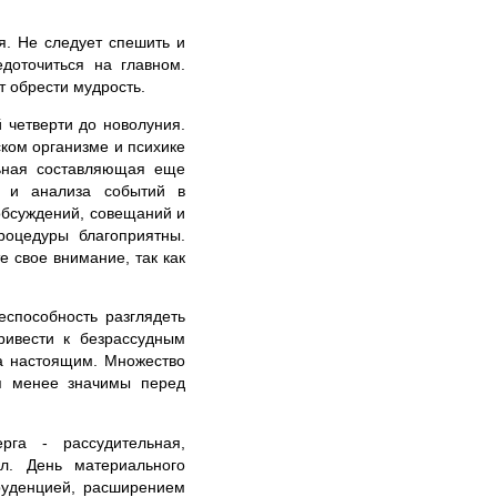
я. Не следует спешить и
доточиться на главном.
т обрести мудрость.
 четверти до новолуния.
ском организме и психике
льная составляющая еще
в и анализа событий в
обсуждений, совещаний и
роцедуры благоприятны.
 свое внимание, так как
еспособность разглядеть
ривести к безрассудным
на настоящим. Множество
ся менее значимы перед
га - рассудительная,
ел. День материального
руденцией, расширением