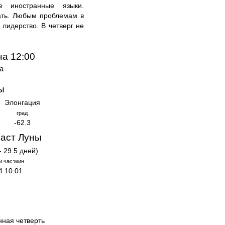
е иностранные языки.
ать. Любым проблемам в
 лидерство. В четверг не
на 12:00
а
ы
Элонгация
град
-62.3
аст Луны
- 29.5 дней)
и час:мин
4 10:01
нная четверть