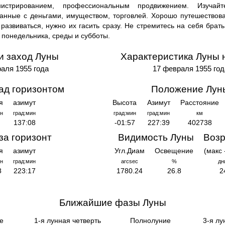
истрированием, профессиональным продвижением. Изучайт
занные с деньгами, имуществом, торговлей. Хорошо путешествов
 развиваться, нужно их гасить сразу. Не стремитесь на себя брать
 понедельника, среды и субботы.
и заход Луны
Характеристика Луны 
аля 1955 года
17 февраля 1955 год
ад горизонтом
Положение Лун
я
азимут
Высота
Азимут
Расстояние
н
град:мин
град:мин
град:мин
км
137:08
-01:57
227:39
402738
за горизонт
Видимость Луны
Возр
я
азимут
Угл.Диам
Освещение
(макс 
н
град:мин
arcsec
%
дн
8
223:17
1780.24
26.8
2
Ближайшие фазы Луны
е
1-я лунная четверть
Полнолуние
3-я лу