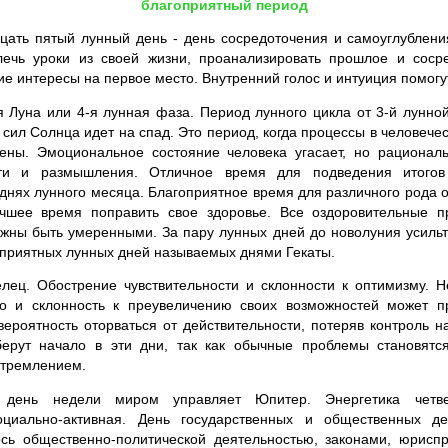
благоприятный период
цать пятый лунный день - день сосредоточения и самоуглублени
влечь уроки из своей жизни, проанализировать прошлое и сосре
жие интересы на первое место. Внутренний голос и интуиция помогу
Луна или 4-я лунная фаза. Период лунного цикла от 3-й лунной
сил Солнца идет на спад. Это период, когда процессы в человече
ны. Эмоциональное состояние человека угасает, но рациона
ти и размышления. Отличное время для подведения итого
нях лунного месяца. Благоприятное время для различного рода 
чшее время поправить свое здоровье. Все оздоровительные п
лжны быть умеренными. За пару лунных дней до новолуния усильте
оприятных лунных дней называемых днями Гекаты.
лец. Обострение чувствительности и склонности к оптимизму. Н
о и склонность к преувеличению своих возможностей может п
вероятность оторваться от действительности, потеряв контроль 
берут начало в эти дни, так как обычные проблемы становят
стремлением.
день недели миром управляет Юпитер. Энергетика четвер
оциально-активная. День государственных и общественных д
есь общественно-политической деятельностью, законами, юрисп