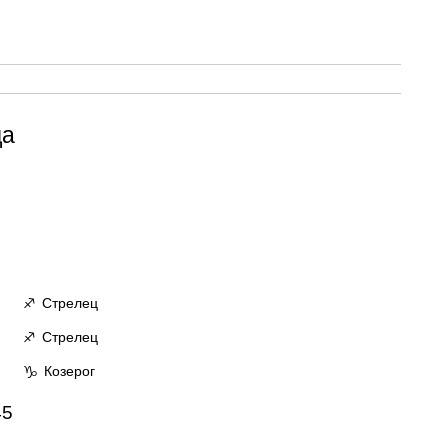
да
Стрелец
♐
Стрелец
♐
Козерог
♑
45