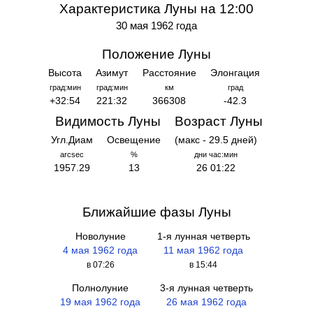
Характеристика Луны на 12:00
30 мая 1962 года
Положение Луны
Высота
Азимут
Расстояние
Элонгация
град:мин
град:мин
км
град
+32:54
221:32
366308
-42.3
Видимость Луны
Возраст Луны
Угл.Диам
Освещение
(макс - 29.5 дней)
arcsec
%
дни час:мин
1957.29
13
26 01:22
Ближайшие фазы Луны
Новолуние
1-я лунная четверть
4 мая 1962 года
11 мая 1962 года
в 07:26
в 15:44
Полнолуние
3-я лунная четверть
19 мая 1962 года
26 мая 1962 года