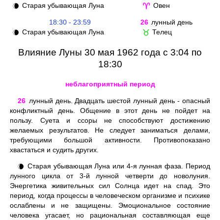
Старая убывающая Луна
Овен
🌘
♈
18:30 - 23:59
26
лунный день
Старая убывающая Луна
Телец
🌘
♉
Влияние Луны 30 мая 1962 года с 3:04 по
18:30
неблагоприятный период
26
лунный день. Двадцать шестой лунный день - опасный
конфликтный день. Общение в этот день не пойдет на
пользу. Суета и ссоры не способствуют достижению
желаемых результатов. Не следует заниматься делами,
требующими большой активности. Противопоказано
хвастаться и судить других.
Старая убывающая Луна или 4-я лунная фаза. Период
🌘
лунного цикла от 3-й лунной четверти до новолуния.
Энергетика живительных сил Солнца идет на спад. Это
период, когда процессы в человеческом организме и психике
ослаблены и не защищены. Эмоциональное состояние
человека угасает, но рациональная составляющая еще