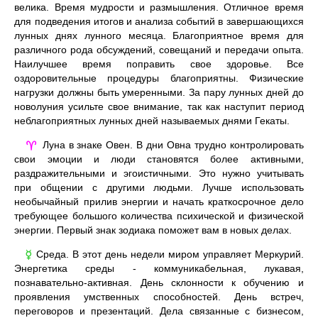
велика. Время мудрости и размышления. Отличное время
для подведения итогов и анализа событий в завершающихся
лунных днях лунного месяца. Благоприятное время для
различного рода обсуждений, совещаний и передачи опыта.
Наилучшее время поправить свое здоровье. Все
оздоровительные процедуры благоприятны. Физические
нагрузки должны быть умеренными. За пару лунных дней до
новолуния усильте свое внимание, так как наступит период
неблагоприятных лунных дней называемых днями Гекаты.
Луна в знаке Овен. В дни Овна трудно контролировать
♈
свои эмоции и люди становятся более активными,
раздражительными и эгоистичными. Это нужно учитывать
при общении с другими людьми. Лучше использовать
необычайный прилив энергии и начать краткосрочное дело
требующее большого количества психической и физической
энергии. Первый знак зодиака поможет вам в новых делах.
Среда. В этот день недели миром управляет Меркурий.
☿
Энергетика среды - коммуникабельная, лукавая,
познавательно-активная. День склонности к обучению и
проявления умственных способностей. День встреч,
переговоров и презентаций. Дела связанные с бизнесом,