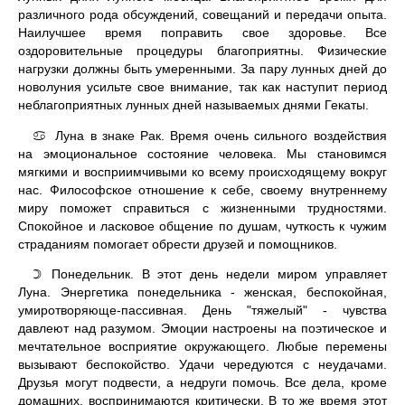
различного рода обсуждений, совещаний и передачи опыта.
Наилучшее время поправить свое здоровье. Все
оздоровительные процедуры благоприятны. Физические
нагрузки должны быть умеренными. За пару лунных дней до
новолуния усильте свое внимание, так как наступит период
неблагоприятных лунных дней называемых днями Гекаты.
Луна в знаке Рак. Время очень сильного воздействия
♋
на эмоциональное состояние человека. Мы становимся
мягкими и восприимчивыми ко всему происходящему вокруг
нас. Философское отношение к себе, своему внутреннему
миру поможет справиться с жизненными трудностями.
Спокойное и ласковое общение по душам, чуткость к чужим
страданиям помогает обрести друзей и помощников.
Понедельник. В этот день недели миром управляет
☽
Луна. Энергетика понедельника - женская, беспокойная,
умиротворяюще-пассивная. День "тяжелый" - чувства
давлеют над разумом. Эмоции настроены на поэтическое и
мечтательное восприятие окружающего. Любые перемены
вызывают беспокойство. Удачи чередуются с неудачами.
Друзья могут подвести, а недруги помочь. Все дела, кроме
домашних, воспринимаются критически. В то же время этот