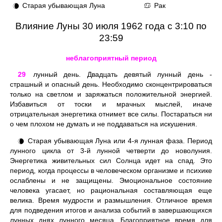
Старая убывающая Луна
Рак
🌘
♋
Влияние Луны 30 июля 1962 года с 3:10 по
23:59
неблагоприятный период
29
лунный день. Двадцать девятый лунный день -
страшный и опасный день. Необходимо сконцентрироваться
только на светлом и заряжаться положительной энергией.
Избавиться от тоски и мрачных мыслей, иначе
отрицательная энергетика отнимет все силы. Постараться ни
о чем плохом не думать и не поддаваться на искушения.
Старая убывающая Луна или 4-я лунная фаза. Период
🌘
лунного цикла от 3-й лунной четверти до новолуния.
Энергетика живительных сил Солнца идет на спад. Это
период, когда процессы в человеческом организме и психике
ослаблены и не защищены. Эмоциональное состояние
человека угасает, но рациональная составляющая еще
велика. Время мудрости и размышления. Отличное время
для подведения итогов и анализа событий в завершающихся
лунных днях лунного месяца. Благоприятное время для