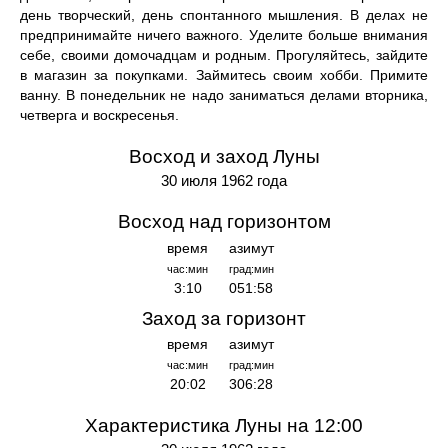
день творческий, день спонтанного мышления. В делах не
предпринимайте ничего важного. Уделите больше внимания
себе, своими домочадцам и родным. Прогуляйтесь, зайдите
в магазин за покупками. Займитесь своим хобби. Примите
ванну. В понедельник не надо заниматься делами вторника,
четверга и воскресенья.
Восход и заход Луны
30 июля 1962 года
Восход над горизонтом
время
азимут
час:мин
град:мин
3:10
051:58
Заход за горизонт
время
азимут
час:мин
град:мин
20:02
306:28
Характеристика Луны на 12:00