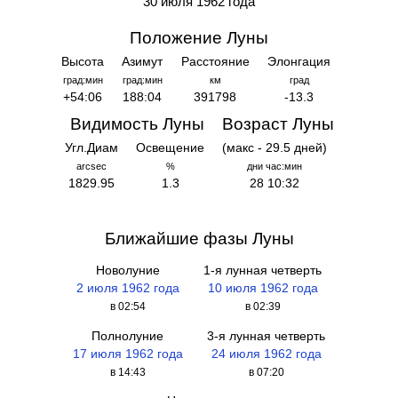
30 июля 1962 года
Положение Луны
Высота
Азимут
Расстояние
Элонгация
град:мин
град:мин
км
град
+54:06
188:04
391798
-13.3
Видимость Луны
Возраст Луны
Угл.Диам
Освещение
(макс - 29.5 дней)
arcsec
%
дни час:мин
1829.95
1.3
28 10:32
Ближайшие фазы Луны
Новолуние
1-я лунная четверть
2 июля 1962 года
10 июля 1962 года
в 02:54
в 02:39
Полнолуние
3-я лунная четверть
17 июля 1962 года
24 июля 1962 года
в 14:43
в 07:20