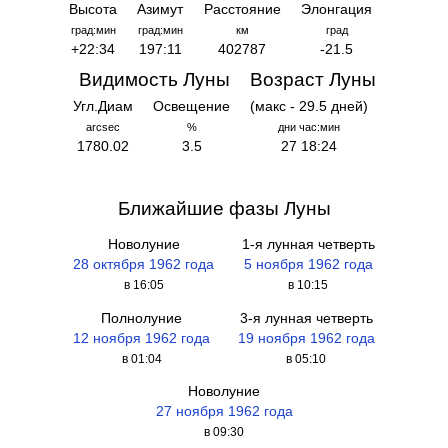
Высота
Азимут
Расстояние
Элонгация
град:мин
град:мин
км
град
+22:34
197:11
402787
-21.5
Видимость Луны
Возраст Луны
Угл.Диам
Освещение
(макс - 29.5 дней)
arcsec
%
дни час:мин
1780.02
3.5
27 18:24
Ближайшие фазы Луны
Новолуние
1-я лунная четверть
28 октября 1962 года
5 ноября 1962 года
в 16:05
в 10:15
Полнолуние
3-я лунная четверть
12 ноября 1962 года
19 ноября 1962 года
в 01:04
в 05:10
Новолуние
27 ноября 1962 года
в 09:30