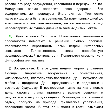
различного рода обсуждений, совещаний и передачи опыта.
Наилучшее время поправить свое здоровье. Все
оздоровительные процедуры благоприятны. Физические
нагрузки должны быть умеренными. За пару лунных дней до
новолуния усильте свое внимание, так как наступит период
неблагоприятных лунных дней называемых днями Гекаты.
Луна в знаке Скорпион. Повышенные интуитивные
♏
способности помогают в решении любых проблем.
Увеличивается вероятность новых встреч, интересных
знакомств. Таинственность знака способствует
исследовательской деятельности. Появляется стремление к
философии или мистике.
Воскресенье. В этот день недели миром управляет
☉
Солнце. Энергетика воскресенья - божественная,
жизнелюбивая, благоприятно-пассивная. День безусловной
любви и щедрости. День празднования и подготовки к
светлому будущему. В воскресенье нужно начинать новые
дела, строить планы, принимать важные решения и
радоваться всему окружающему. Рекомендуются активный
отдых, прогулки на природе, физические упражнения,
посещение храма. В этот день ходят в гости, отмечают