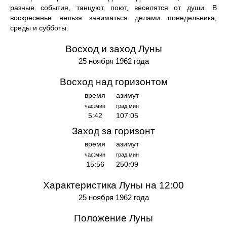
разные события, танцуют, поют, веселятся от души. В
воскресенье нельзя заниматься делами понедельника,
среды и субботы.
Восход и заход Луны
25 ноября 1962 года
Восход над горизонтом
время
азимут
час:мин
град:мин
5:42
107:05
Заход за горизонт
время
азимут
час:мин
град:мин
15:56
250:09
Характеристика Луны на 12:00
25 ноября 1962 года
Положение Луны