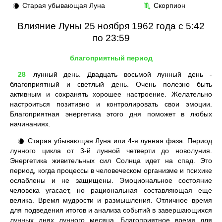
Старая убывающая Луна
Скорпион
🌘
♏
Влияние Луны 25 ноября 1962 года с 5:42
по 23:59
благоприятный период
28
лунный день. Двадцать восьмой лунный день -
благоприятный и светлый день. Очень полезно быть
активным и сохранять хорошее настроение. Желательно
настроиться позитивно и контролировать свои эмоции.
Благоприятная энергетика этого дня поможет в любых
начинаниях.
Старая убывающая Луна или 4-я лунная фаза. Период
🌘
лунного цикла от 3-й лунной четверти до новолуния.
Энергетика живительных сил Солнца идет на спад. Это
период, когда процессы в человеческом организме и психике
ослаблены и не защищены. Эмоциональное состояние
человека угасает, но рациональная составляющая еще
велика. Время мудрости и размышления. Отличное время
для подведения итогов и анализа событий в завершающихся
лунных днях лунного месяца. Благоприятное время для