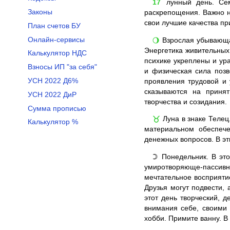
17
лунный день. Сем
Законы
раскрепощения. Важно н
свои лучшие качества п
План счетов БУ
Онлайн-сервисы
Взрослая убывающая
🌖
Энергетика живительных
Калькулятор НДС
психике укреплены и ур
Взносы ИП "за себя"
и физическая сила поз
УСН 2022 Д6%
проявления трудовой и 
сказываются на приня
УСН 2022 ДиР
творчества и созидания.
Сумма прописью
Луна в знаке Телец
♉
Калькулятор %
материальном обеспеч
денежных вопросов. В эт
Понедельник. В это
☽
умиротворяюще-пассивна
мечтательное восприяти
Друзья могут подвести,
этот день творческий, 
внимания себе, своими 
хобби. Примите ванну. В