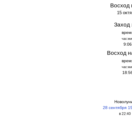
Восход 
15 октя
Заход 
врем
час:ми
9:06
Восход н
врем
час:ми
18:5
Новолун
28 сентября 1
в 22:40