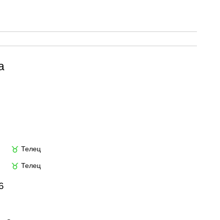
а
Телец
♉
Телец
♉
6