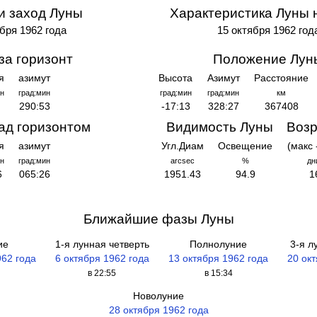
и заход Луны
Характеристика Луны 
бря 1962 года
15 октября 1962 год
за горизонт
Положение Лун
я
азимут
Высота
Азимут
Расстояние
н
град:мин
град:мин
град:мин
км
290:53
-17:13
328:27
367408
ад горизонтом
Видимость Луны
Возр
я
азимут
Угл.Диам
Освещение
(макс 
н
град:мин
arcsec
%
дн
6
065:26
1951.43
94.9
1
Ближайшие фазы Луны
ие
1-я лунная четверть
Полнолуние
3-я л
962 года
6 октября 1962 года
13 октября 1962 года
20 ок
в 22:55
в 15:34
Новолуние
28 октября 1962 года