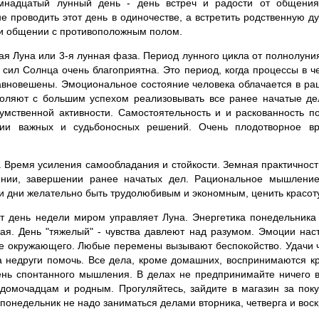
надцатый лунный день - день встреч и радости от общения
е проводить этот день в одиночестве, а встретить родственную д
ри общении с противоположным полом.
 Луна или 3-я лунная фаза. Период лунного цикла от полнолуния 
 сил Солнца очень благоприятна. Это период, когда процессы в ч
авновешены. Эмоциональное состояние человека облачается в р
воляют с большим успехом реализовывать все ранее начатые де
умственной активности. Самостоятельность и и раскованность п
тии важных и судьбоносных решений. Очень плодотворное вр
. Время усиления самообладания и стойкости. Земная практичност
ении, завершении ранее начатых дел. Рациональное мышление
и дни желательно быть трудолюбивым и экономным, ценить красоту
т день недели миром управляет Луна. Энергетика понедельника 
я. День "тяжелый" - чувства давлеют над разумом. Эмоции нас
е окружающего. Любые перемены вызывают беспокойство. Удачи 
 а недруги помочь. Все дела, кроме домашних, воспринимаются кр
день спонтанного мышления. В делах не предпринимайте ничего 
домочадцам и родным. Прогуляйтесь, зайдите в магазин за пок
 понедельник не надо заниматься делами вторника, четверга и вос