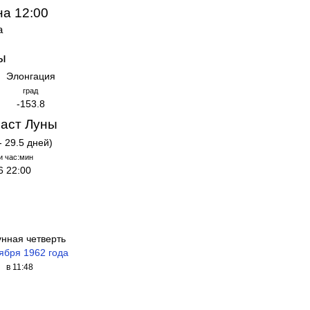
на 12:00
а
ы
Элонгация
град
-153.8
аст Луны
- 29.5 дней)
и час:мин
6 22:00
унная четверть
тября 1962 года
в 11:48