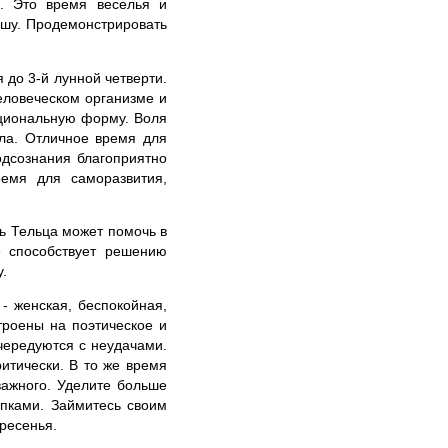
. Это время веселья и
ушу. Продемонстрировать
до 3-й лунной четверти.
еловеческом организме и
ациональную форму. Воля
ла. Отличное время для
одсознания благоприятно
емя для саморазвития,
ь Тельца может помочь в
 способствует решению
.
- женская, беспокойная,
троены на поэтическое и
чередуются с неудачами.
итически. В то же время
важного. Уделите больше
упками. Займитесь своим
кресенья.