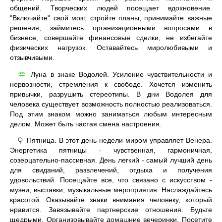
общений. Творческих людей посещает вдохновение.
"Включайте" свой мозг, стройте планы, принимайте важные
решения, займитесь организационными вопросами в
бизнесе, совершайте финансовые сделки, не избегайте
физических нагрузок. Оставайтесь миролюбивыми и
отзывчивыми.
Луна в знаке Водолей. Усиление чувствительности и
♒
нервозности, стремления к свободе. Хочется изменить
привычки, разрушить стереотипы. В дни Водолея для
человека существует возможность полностью реализоваться.
Под этим знаком можно заниматься любым интересным
делом. Может быть частая смена настроения.
Пятница. В этот день недели миром управляет Венера.
♀
Энергетика пятницы - чувственная, гармоничная,
созерцательно-пассивная. День легкий - самый лучший день
для свиданий, развлечений, отдыха и получения
удовольствий. Посещайте все, что связано с искусством -
музеи, выставки, музыкальные мероприятия. Наслаждайтесь
красотой. Оказывайте знаки внимания человеку, который
нравится. Завязывайте партнерские отношения. Будьте
щедрыми. Организовывайте домашние вечеринки. Посетите