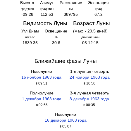
Высота
Азимут
Расстояние
Элонгация
град:мин
град:мин
км
град
-09:28
112:53
389795
67.2
Видимость Луны
Возраст Луны
Угл.Диам
Освещение
(макс - 29.5 дней)
arcsec
%
дни час:мин
1839.35
30.6
05 12:15
Ближайшие фазы Луны
Новолуние
1-я лунная четверть
16 ноября 1963 года
24 ноября 1963 года
в 09:51
в 10:56
Полнолуние
3-я лунная четверть
1 декабря 1963 года
8 декабря 1963 года
в 02:56
в 00:35
Новолуние
16 декабря 1963 года
в 05:07