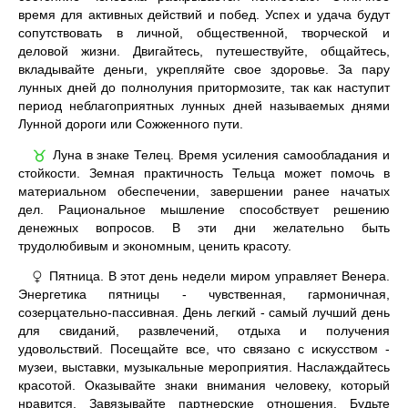
время для активных действий и побед. Успех и удача будут
сопутствовать в личной, общественной, творческой и
деловой жизни. Двигайтесь, путешествуйте, общайтесь,
вкладывайте деньги, укрепляйте свое здоровье. За пару
лунных дней до полнолуния притормозите, так как наступит
период неблагоприятных лунных дней называемых днями
Лунной дороги или Сожженного пути.
Луна в знаке Телец. Время усиления самообладания и
♉
стойкости. Земная практичность Тельца может помочь в
материальном обеспечении, завершении ранее начатых
дел. Рациональное мышление способствует решению
денежных вопросов. В эти дни желательно быть
трудолюбивым и экономным, ценить красоту.
Пятница. В этот день недели миром управляет Венера.
♀
Энергетика пятницы - чувственная, гармоничная,
созерцательно-пассивная. День легкий - самый лучший день
для свиданий, развлечений, отдыха и получения
удовольствий. Посещайте все, что связано с искусством -
музеи, выставки, музыкальные мероприятия. Наслаждайтесь
красотой. Оказывайте знаки внимания человеку, который
нравится. Завязывайте партнерские отношения. Будьте