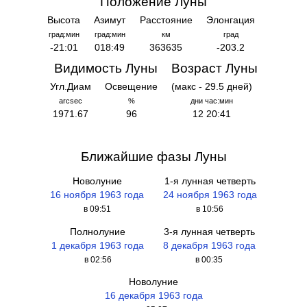
Положение Луны
Высота
Азимут
Расстояние
Элонгация
град:мин
град:мин
км
град
-21:01
018:49
363635
-203.2
Видимость Луны
Возраст Луны
Угл.Диам
Освещение
(макс - 29.5 дней)
arcsec
%
дни час:мин
1971.67
96
12 20:41
Ближайшие фазы Луны
Новолуние
1-я лунная четверть
16 ноября 1963 года
24 ноября 1963 года
в 09:51
в 10:56
Полнолуние
3-я лунная четверть
1 декабря 1963 года
8 декабря 1963 года
в 02:56
в 00:35
Новолуние
16 декабря 1963 года