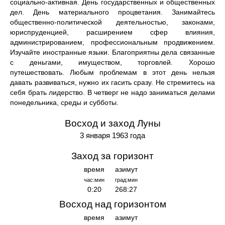
социально-активная. День государственных и общественных
дел. День материального процветания. Занимайтесь
общественно-политической деятельностью, законами,
юриспруденцией, расширением сфер влияния,
администрированием, профессиональным продвижением.
Изучайте иностранные языки. Благоприятны дела связанные
с деньгами, имуществом, торговлей. Хорошо
путешествовать. Любым проблемам в этот день нельзя
давать развиваться, нужно их гасить сразу. Не стремитесь на
себя брать лидерство. В четверг не надо заниматься делами
понедельника, среды и субботы.
Восход и заход Луны
3 января 1963 года
Заход за горизонт
время
азимут
час:мин
град:мин
0:20
268:27
Восход над горизонтом
время
азимут