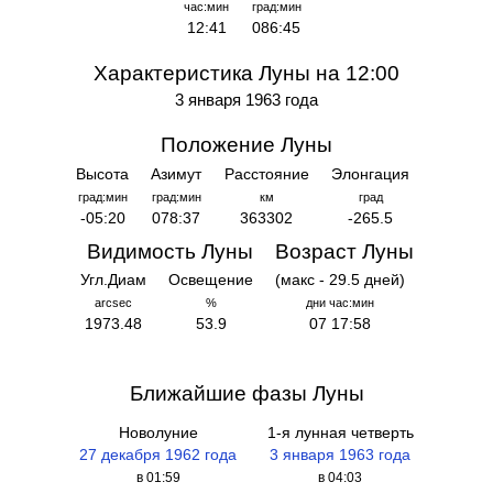
час:мин
град:мин
12:41
086:45
Характеристика Луны на 12:00
3 января 1963 года
Положение Луны
Высота
Азимут
Расстояние
Элонгация
град:мин
град:мин
км
град
-05:20
078:37
363302
-265.5
Видимость Луны
Возраст Луны
Угл.Диам
Освещение
(макс - 29.5 дней)
arcsec
%
дни час:мин
1973.48
53.9
07 17:58
Ближайшие фазы Луны
Новолуние
1-я лунная четверть
27 декабря 1962 года
3 января 1963 года
в 01:59
в 04:03