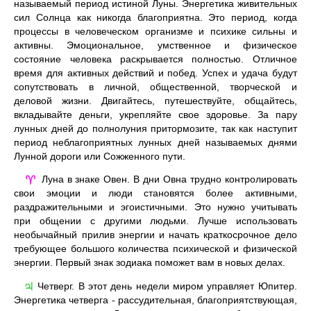
называемый период истиной Луны. Энергетика живительных
сил Солнца как никогда благоприятна. Это период, когда
процессы в человеческом организме и психике сильны и
активны. Эмоциональное, умственное и физическое
состояние человека раскрывается полностью. Отличное
время для активных действий и побед. Успех и удача будут
сопутствовать в личной, общественной, творческой и
деловой жизни. Двигайтесь, путешествуйте, общайтесь,
вкладывайте деньги, укрепляйте свое здоровье. За пару
лунных дней до полнолуния притормозите, так как наступит
период неблагоприятных лунных дней называемых днями
Лунной дороги или Сожженного пути.
Луна в знаке Овен. В дни Овна трудно контролировать
♈
свои эмоции и люди становятся более активными,
раздражительными и эгоистичными. Это нужно учитывать
при общении с другими людьми. Лучше использовать
необычайный прилив энергии и начать краткосрочное дело
требующее большого количества психической и физической
энергии. Первый знак зодиака поможет вам в новых делах.
Четверг. В этот день недели миром управляет Юпитер.
♃
Энергетика четверга - рассудительная, благоприятствующая,