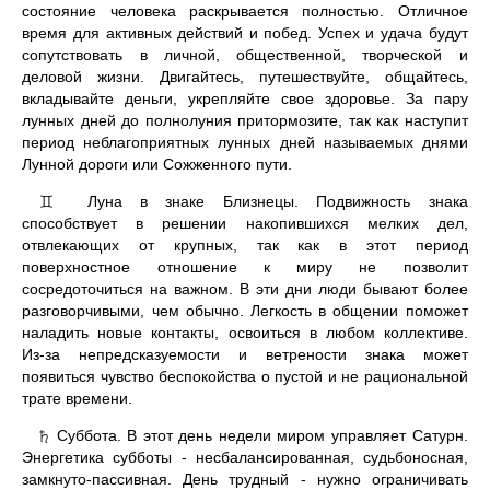
состояние человека раскрывается полностью. Отличное
время для активных действий и побед. Успех и удача будут
сопутствовать в личной, общественной, творческой и
деловой жизни. Двигайтесь, путешествуйте, общайтесь,
вкладывайте деньги, укрепляйте свое здоровье. За пару
лунных дней до полнолуния притормозите, так как наступит
период неблагоприятных лунных дней называемых днями
Лунной дороги или Сожженного пути.
Луна в знаке Близнецы. Подвижность знака
♊
способствует в решении накопившихся мелких дел,
отвлекающих от крупных, так как в этот период
поверхностное отношение к миру не позволит
сосредоточиться на важном. В эти дни люди бывают более
разговорчивыми, чем обычно. Легкость в общении поможет
наладить новые контакты, освоиться в любом коллективе.
Из-за непредсказуемости и ветрености знака может
появиться чувство беспокойства о пустой и не рациональной
трате времени.
Суббота. В этот день недели миром управляет Сатурн.
♄
Энергетика субботы - несбалансированная, судьбоносная,
замкнуто-пассивная. День трудный - нужно ограничивать