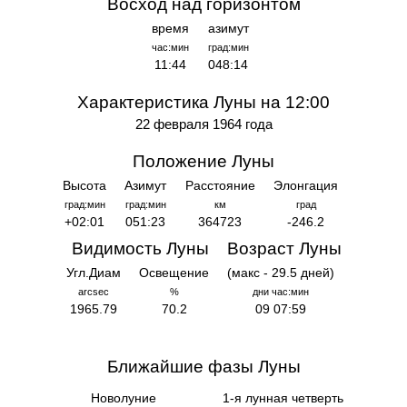
Восход над горизонтом
время
азимут
час:мин
град:мин
11:44
048:14
Характеристика Луны на 12:00
22 февраля 1964 года
Положение Луны
Высота
Азимут
Расстояние
Элонгация
град:мин
град:мин
км
град
+02:01
051:23
364723
-246.2
Видимость Луны
Возраст Луны
Угл.Диам
Освещение
(макс - 29.5 дней)
arcsec
%
дни час:мин
1965.79
70.2
09 07:59
Ближайшие фазы Луны
Новолуние
1-я лунная четверть