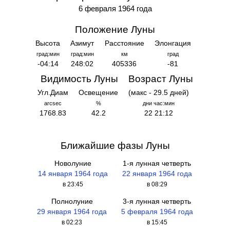
6 февраля 1964 года
Положение Луны
Высота
Азимут
Расстояние
Элонгация
град:мин
град:мин
км
град
-04:14
248:02
405336
-81
Видимость Луны
Возраст Луны
Угл.Диам
Освещение
(макс - 29.5 дней)
arcsec
%
дни час:мин
1768.83
42.2
22 21:12
Ближайшие фазы Луны
Новолуние
1-я лунная четверть
14 января 1964 года
22 января 1964 года
в 23:45
в 08:29
Полнолуние
3-я лунная четверть
29 января 1964 года
5 февраля 1964 года
в 02:23
в 15:45