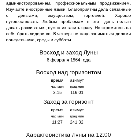
администрированием, профессиональным продвижением.
Изучайте иностранные языки. Благоприятны дела связанные
с деньгами, имуществом, торговлей. Хорошо
путешествовать. Любым проблемам в этот день нельзя
давать развиваться, нужно их гасить сразу. Не стремитесь на
себя брать лидерство. В четверг не надо заниматься делами
понедельника, среды и субботы.
Восход и заход Луны
6 февраля 1964 года
Восход над горизонтом
время
азимут
час:мин
град:мин
2:15
116:01
Заход за горизонт
время
азимут
час:мин
град:мин
11:27
241:32
Характеристика Луны на 12:00