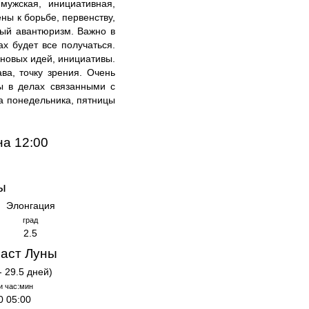
мужская, инициативная,
ны к борьбе, первенству,
ный авантюризм. Важно в
ах будет все получаться.
новых идей, инициативы.
ва, точку зрения. Очень
ы в делах связанными с
ла понедельника, пятницы
на 12:00
ы
Элонгация
град
2.5
аст Луны
- 29.5 дней)
и час:мин
0 05:00