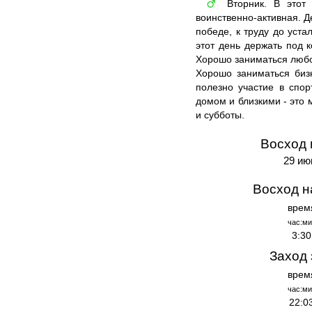
Вторник. В этот 
♂
воинственно-активная. Д
победе, к труду до уст
этот день держать под к
Хорошо заниматься любо
Хорошо заниматься бизн
полезно участие в спо
домом и близкими - это 
и субботы.
Восход 
29 ию
Восход н
врем
час:ми
3:30
Заход 
врем
час:ми
22:0