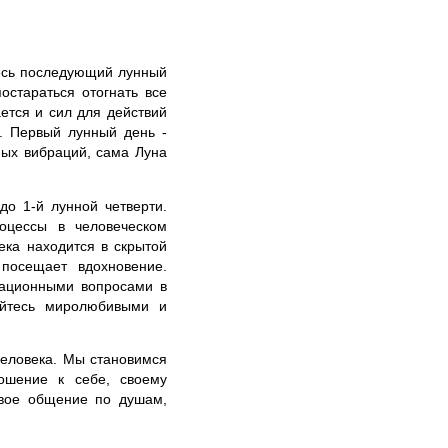
весь последующий лунный
остараться отогнать все
ется и сил для действий
х. Первый лунный день -
нных вибраций, сама Луна
о 1-й лунной четверти.
роцессы в человеческом
ека находится в скрытой
посещает вдохновение.
зационными вопросами в
вайтесь миролюбивыми и
человека. Мы становимся
ошение к себе, своему
овое общение по душам,