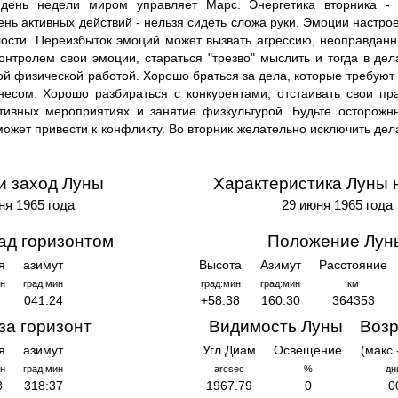
день недели миром управляет Марс. Энергетика вторника - 
ень активных действий - нельзя сидеть сложа руки. Эмоции настрое
алости. Переизбыток эмоций может вызвать агрессию, неоправдан
онтролем свои эмоции, стараться "трезво" мыслить и тогда в дел
й физической работой. Хорошо браться за дела, которые требуют 
есом. Хорошо разбираться с конкурентами, отстаивать свои пра
ртивных мероприятиях и занятие физкультурой. Будьте осторожн
может привести к конфликту. Во вторник желательно исключить де
и заход Луны
Характеристика Луны 
ня 1965 года
29 июня 1965 года
ад горизонтом
Положение Лун
я
азимут
Высота
Азимут
Расстояние
н
град:мин
град:мин
град:мин
км
041:24
+58:38
160:30
364353
за горизонт
Видимость Луны
Возр
я
азимут
Угл.Диам
Освещение
(макс 
н
град:мин
arcsec
%
дн
3
318:37
1967.79
0
0