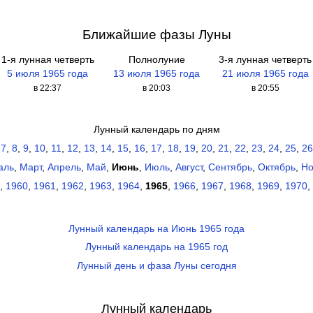
Ближайшие фазы Луны
1-я лунная четверть
Полнолуние
3-я лунная четверть
5 июля 1965 года
13 июля 1965 года
21 июля 1965 года
в 22:37
в 20:03
в 20:55
Лунный календарь по дням
,
7
,
8
,
9
,
10
,
11
,
12
,
13
,
14
,
15
,
16
,
17
,
18
,
19
,
20
,
21
,
22
,
23
,
24
,
25
,
26
аль
,
Март
,
Апрель
,
Май
,
Июнь
,
Июль
,
Август
,
Сентябрь
,
Октябрь
,
Но
,
1960
,
1961
,
1962
,
1963
,
1964
,
1965
,
1966
,
1967
,
1968
,
1969
,
1970
,
Лунный календарь на Июнь 1965 года
Лунный календарь на 1965 год
Лунный день и фаза Луны сегодня
Лунный календарь