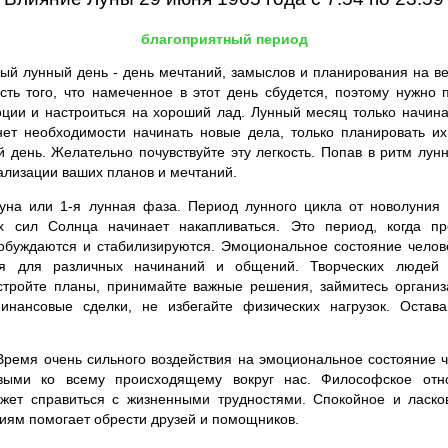
благоприятный период
ый лунный день - день мечтаний, замыслов и планирования на 
сть того, что намеченное в этот день сбудется, поэтому нужно п
ции и настроиться на хороший лад. Лунный месяц только начина
нет необходимости начинать новые дела, только планировать и
й день. Желательно почувствуйте эту легкость. Попав в ритм лу
ализации ваших планов и мечтаний.
а или 1-я лунная фаза. Период лунного цикла от новолуния д
х сил Солнца начинает накапливаться. Это период, когда п
обуждаются и стабилизируются. Эмоциональное состояние челов
 для различных начинаний и общений. Творческих людей 
, стройте планы, принимайте важные решения, займитесь органи
инансовые сделки, не избегайте физических нагрузок. Оста
 Время очень сильного воздействия на эмоциональное состояние 
выми ко всему происходящему вокруг нас. Философское отн
жет справиться с жизненными трудностями. Спокойное и ласк
ниям помогает обрести друзей и помощников.