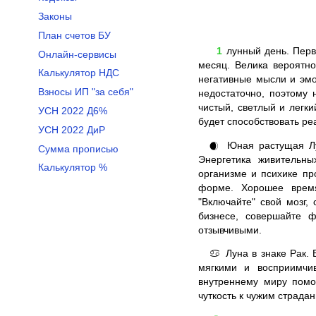
Законы
План счетов БУ
1
лунный день. Перв
Онлайн-сервисы
месяц. Велика вероятно
Калькулятор НДС
негативные мысли и эмо
Взносы ИП "за себя"
недостаточно, поэтому 
чистый, светлый и легки
УСН 2022 Д6%
будет способствовать ре
УСН 2022 ДиР
Юная растущая Лун
🌒
Сумма прописью
Энергетика живительны
Калькулятор %
организме и психике пр
форме. Хорошее время
"Включайте" свой мозг
бизнесе, совершайте ф
отзывчивыми.
Луна в знаке Рак.
♋
мягкими и восприимчи
внутреннему миру помо
чуткость к чужим страда