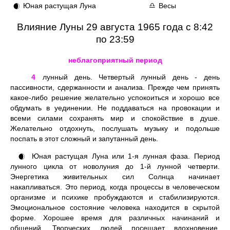
Юная растущая Луна
Весы
🌒
♎
Влияние Луны 29 августа 1965 года с 8:42
по 23:59
неблагоприятный период
4
лунный день. Четвертый лунный день - день
пассивности, сдержанности и анализа. Прежде чем принять
какое-либо решение желательно успокоиться и хорошо все
обдумать в уединении. Не поддаваться на провокации и
всеми силами сохранять мир и спокойствие в душе.
Желательно отдохнуть, послушать музыку и подольше
поспать в этот сложный и запутанный день.
Юная растущая Луна или 1-я лунная фаза. Период
🌒
лунного цикла от новолуния до 1-й лунной четверти.
Энергетика живительных сил Солнца начинает
накапливаться. Это период, когда процессы в человеческом
организме и психике пробуждаются и стабилизируются.
Эмоциональное состояние человека находится в скрытой
форме. Хорошее время для различных начинаний и
общений. Творческих людей посещает вдохновение.