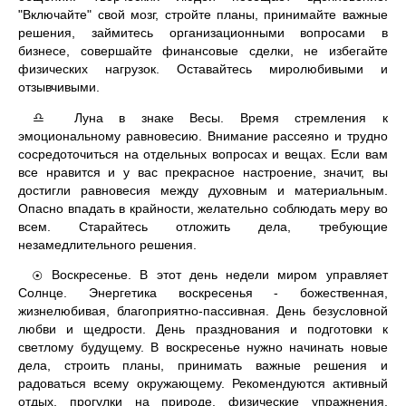
"Включайте" свой мозг, стройте планы, принимайте важные
решения, займитесь организационными вопросами в
бизнесе, совершайте финансовые сделки, не избегайте
физических нагрузок. Оставайтесь миролюбивыми и
отзывчивыми.
Луна в знаке Весы. Время стремления к
♎
эмоциональному равновесию. Внимание рассеяно и трудно
сосредоточиться на отдельных вопросах и вещах. Если вам
все нравится и у вас прекрасное настроение, значит, вы
достигли равновесия между духовным и материальным.
Опасно впадать в крайности, желательно соблюдать меру во
всем. Старайтесь отложить дела, требующие
незамедлительного решения.
Воскресенье. В этот день недели миром управляет
☉
Солнце. Энергетика воскресенья - божественная,
жизнелюбивая, благоприятно-пассивная. День безусловной
любви и щедрости. День празднования и подготовки к
светлому будущему. В воскресенье нужно начинать новые
дела, строить планы, принимать важные решения и
радоваться всему окружающему. Рекомендуются активный
отдых, прогулки на природе, физические упражнения,