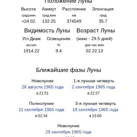
Положение Луны
Высота
Азимут
Расстояние
Элонгация
град:мин
град:мин
км
град
+24:02
132:25
374549
35.7
Видимость Луны
Возраст Луны
Угл.Диам
Освещение
(макс - 29.5 дней)
arcsec
%
дни час:мин
1914.22
9.4
02 22:13
Ближайшие фазы Луны
Новолуние
1-я лунная четверть
26 августа 1965 года
2 сентября 1965 года
в 21:51
в 22:27
Полнолуние
3-я лунная четверть
11 сентября 1965 года
18 сентября 1965 года
в 02:34
в 15:00
Новолуние
25 сентября 1965 года